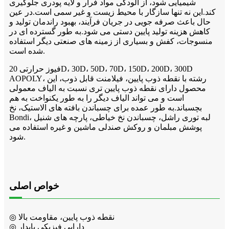
شیمیایی شود، از آلودگی مواد فرار و لایه پودری جلوگیری
کند.این نه تنها سازگار با محیط زیست و غیر سمی است.در عین
حال باعث صرفه جویی در جریان فرآیند، بهبود راندمان تولید و
کاهش هزینه تولید پایین دستی می شود.به طور گسترده ای در
منسوجات، کفش و بسیاری از زمینه های صنعتی دیگر استفاده
شده است.
فیوز حرارتی 20D، 30D، 50D، 70D، 150D، 200D، 300D
AOPOLY، رشته با نقطه ذوب پایین، فیلامنت قابل ذوب، این
محصول دارای نقطه ذوب پایین تری نسبت به الیاف معمولی
است و می تواند الیاف دیگر را به طور یکنواخت به هم
بچسباند.به طور عمده برای چسباندن بافته های الاستیک، نخ
Bondi، لبه توری راشل، چسباندن نخ خیاطی، پارچه های شنیل
پوشش مبلمان و روکش صندلی ماشین و غیره استفاده می
شود.
خواص اصلی
◎ نقطه ذوب پایین، مقاومت بالا
◎ دارایی فیزیکی پایدار