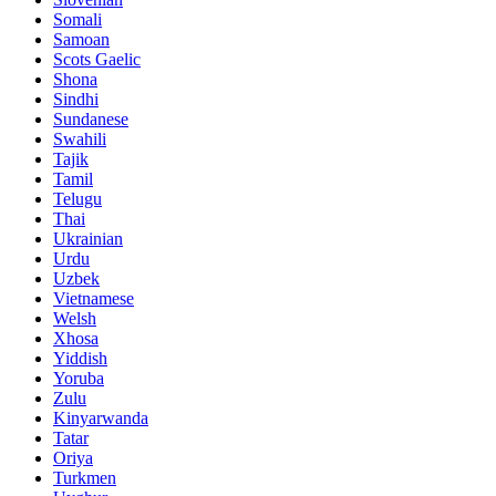
Somali
Samoan
Scots Gaelic
Shona
Sindhi
Sundanese
Swahili
Tajik
Tamil
Telugu
Thai
Ukrainian
Urdu
Uzbek
Vietnamese
Welsh
Xhosa
Yiddish
Yoruba
Zulu
Kinyarwanda
Tatar
Oriya
Turkmen