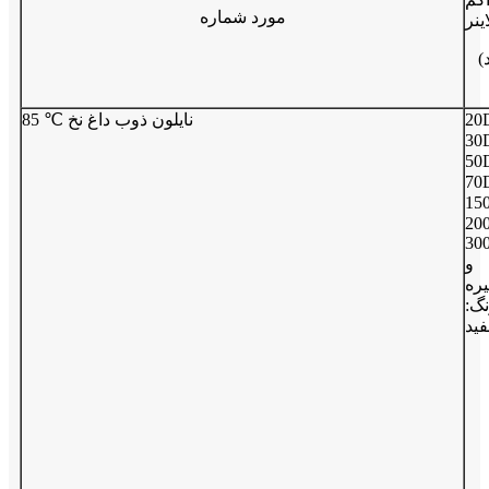
مورد شماره
اینر
20
85 ℃ نایلون ذوب داغ نخ
30
50
70
15
20
30
و
ره
گ:
ید