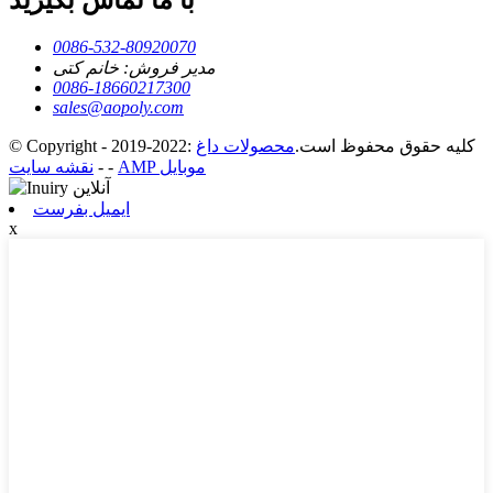
0086-532-80920070
مدیر فروش: خانم کتی
0086-18660217300
sales@aopoly.com
© Copyright - 2019-2022: کلیه حقوق محفوظ است.
محصولات داغ
AMP موبایل
-
-
نقشه سایت
ایمیل بفرست
x