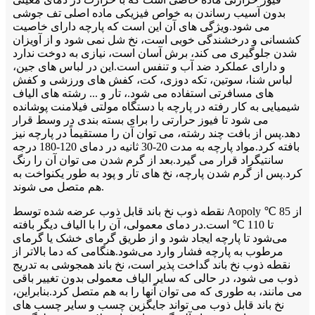
بدون آسیب رساندن به خواص فیزیکی ماده اصلی تف جوشی
می شود.ویژگی های آن این است که پارچه دارای خاصیت
کشسانی و درخشندگی خوبی است، نخ شل نمی شود و از آویزان
شدن جلوگیری می کند، برش آسان است، نیازی به دوخت ندارد
و دارای عملکرد ضد آب و تنفس است.این در لباس های جین،
لباس شنا، سوتین، تکه دوزی، کت، کفش های ورزشی و کفش
های مسافرتی استفاده می شود.، تار و ... رشته های الیاف
شیمیایی به کار رفته در پارچه با دستگاه مولتی فیلامنت پوشانده
می شود تا فیوز حرارتی را برای بسته بندی در وسط قرار
دهد.پس از بافت چند رشته، می توان آن را مستقیماً در پارچه نیز
بافته کرد.مواد پارچه به مدت 20-30 ثانیه در دمای 120-180 درجه
سانتیگراد قرار می گیرد.بعد از گرم شدن می توان آن را رنگ
کرد.پس از گرم شدن پارچه، نخ های تار و پود به طور یکنواخت به
هم متصل می شوند.
نقطه ذوب نخ باند قابل ذوب عرضه شده توسط Aopoly از 85 ℃
تا 110 ℃ است.در دمای معمولی، آن را با الیاف دیگر بافته
می‌شود تا پارچه ایجاد شود و از طریق گرمای خشک یا گرمای
مرطوب به پارچه فشار وارد می‌شود.هنگامی که دما بالاتر از
نقطه ذوب نخ باند گداخت پذیر است، نخ باند همجوشی به تدریج
ذوب می شود، در حالی که سایر الیاف معمولی بدون تغییر باقی
می مانند، به طوری که می توان آنها را به هم متصل کرد.بنابراین،
نخ باند قابل ذوب می تواند جایگزین چسب و سایر چسب های