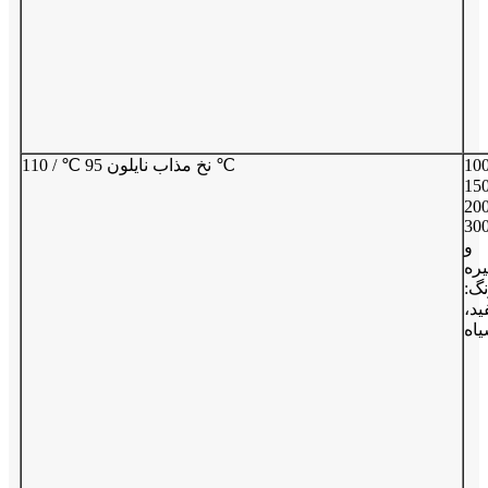
10
نخ مذاب نایلون 95 ℃ / 110 ℃
15
20
30
و
ره
گ:
د،
اه