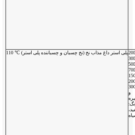
20
110 ℃ پلی استر داغ مذاب نخ (نخ چسبان و چسباننده پلی استر)
30
50
70
15
20
30
و
ره
گ:
د،
اه