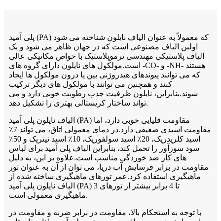
پلی آمید (PA) که معمولاً به عنوان الیاف نایلون شناخته می شود
اولین الیاف مصنوعی است که در جهان ظاهر می شود و یک
الیاف پلاستیکی مهندسی ترموپلاستیک با خواص مکانیکی عالی
است.مولکول های نایلون دارای گروه های -CO- و -NH- هستند
که می توانند پیوندهای هیدروژنی بین یا درون مولکول ها ایجاد
کنند و همچنین می توانند با مولکول های دیگر ترکیب
شوند.بنابراین، نایلون ظرفیت جذب رطوبت خوبی دارد و می
تواند ساختار کریستالی بهتری را تشکیل دهد.
الیاف نایلون پلی آمید (PA) مقاومت قلیایی خوبی دارد، اما
مقاومت اسیدی ضعیفی دارد.در دمای معمولی اتاق، می تواند 7٪
اسید کلریدریک، 20٪ اسید سولفوریک، 10٪ اسید نیتریک و 50٪
سود سوزآور را تحمل کند، بنابراین الیاف پلی آمید برای لباس
های کار ضد خوردگی مناسب است.علاوه بر این، به دلیل
مقاومت در برابر فرسایش آب دریا، می توان از آن به عنوان تور
ماهیگیری استفاده کرد.عمر تورهای ماهیگیری ساخته شده از
الیاف نایلون پلی آمید (PA) 3 تا 4 برابر بیشتر از تورهای
ماهیگیری معمولی است.
با توجه به استحکام بالا، مقاومت در برابر ضربه و مقاومت در