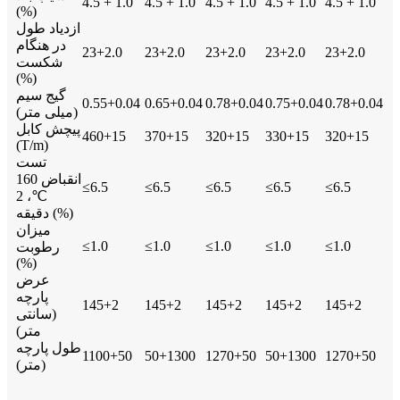
4.5 + 1.0
4.5 + 1.0
4.5 + 1.0
4.5 + 1.0
4.5 + 1.0
(%)
ازدیاد طول
در هنگام
23+2.0
23+2.0
23+2.0
23+2.0
23+2.0
شکست
(%)
گیج سیم
0.55+0.04
0.65+0.04
0.78+0.04
0.75+0.04
0.78+0.04
(میلی متر)
پیچش کابل
460+15
370+15
320+15
330+15
320+15
(T/m)
تست
انقباض 160
≤6.5
≤6.5
≤6.5
≤6.5
≤6.5
℃، 2
دقیقه (%)
میزان
≤1.0
≤1.0
≤1.0
≤1.0
≤1.0
رطوبت
(%)
عرض
پارچه
145+2
145+2
145+2
145+2
145+2
(سانتی
متر)
طول پارچه
1100+50
50+1300
1270+50
50+1300
1270+50
(متر)