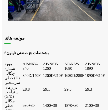
مولفه های
مشخصات نخ صنعتی نایلون6
AP-N6Y-
AP-N6Y-
AP-N6Y-
AP-N6Y-
مورد
840
1260
1680
1890
شماره
چگالی
840D/140F
1260D/210F
1680D/280F
1890D/315F
خطی (D)
سرسختی
در زمان
≥8.8
≥9.1
≥9.3
≥9.3
استراحت
(G/D)
چگالی
930+30
1400+30
1870+30
2100+30
خطی