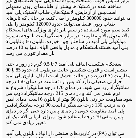
برابر سایش خوب، مسافت پیموده شده پلی آمید طناب‌های تایر
ساخته شده در لاستیک‌ها بیشتر از طناب‌های ریون معمولی
است.پس از آزمایش، لاستیک‌های طناب لاستیک پلی آمید
می‌توانند حدود 300000 کیلومتر را طی کنند، در حالی که تایرهای
طناب ریون فقط می‌توانند حدود 120000 کیلومتر را طی
کنند.سیم مورد استفاده در سیم تایر دارای ویژگی های استحکام
بالا، مدول بالا و مقاومت در برابر خستگی است.با توجه به پیوند
مولکولی پلی آمید در ساختار چین خورده، نایلون 66 و نایلون 6
پلی آمید هستند.استحکام و مدول واقعی الیاف تنها به 10 درصد
از مقدار تئوری می رسد.
استحکام شکست الیاف پلی آمید 7 تا 9.5 گرم در روز یا حتی
بیشتر است و قدرت شکستن حالت مرطوب آن حدود 85 تا 90
درصد در حالت خشک است.الیاف نایلون پلی آمید (PA) مقاومت
حرارتی ضعیفی دارد که پس از 5 ساعت در دمای 150 درجه
سانتیگراد زرد می شود، در دمای 170 درجه سانتیگراد شروع به
نرم شدن می کند و در دمای 215 درجه سانتیگراد ذوب می
شود.مقاومت حرارتی نایلون 66 بهتر از نایلون 6 است. دمای ایمن
آن به ترتیب 130 درجه سانتیگراد است.90 درجه سانتیگرادفیبر
پلی آمید مقاومت خوبی در دمای پایین دارد.حتی اگر در دمای
پایین منفی 70 درجه استفاده شود، میزان بازیابی الاستیک آن
تغییر زیادی نمی کند.
در کاربردهای صنعتی، از الیاف نایلون پلی آمید (PA) می توان