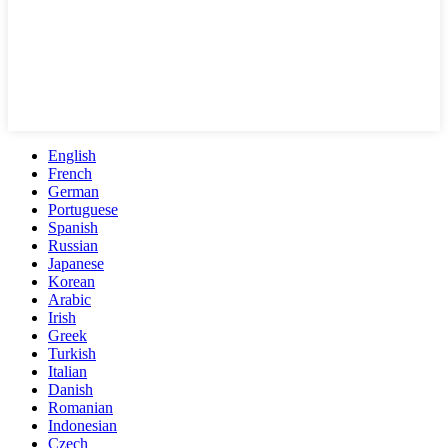
English
French
German
Portuguese
Spanish
Russian
Japanese
Korean
Arabic
Irish
Greek
Turkish
Italian
Danish
Romanian
Indonesian
Czech