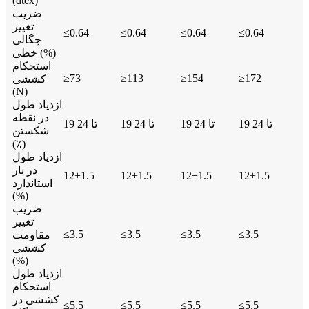
(dtex)
ضریب
تغییر
≤0.64
≤0.64
≤0.64
≤0.64
چگالی
خطی (%)
استحکام
≥73
≥113
≥154
≥172
کششی
(N)
ازدیاد طول
در نقطه
19 تا 24
19 تا 24
19 تا 24
19 تا 24
شکستن
(٪)
ازدیاد طول
در بار
12+1.5
12+1.5
12+1.5
12+1.5
استاندارد
(%)
ضریب
تغییر
≤3.5
≤3.5
≤3.5
≤3.5
مقاومت
کششی
(%)
ازدیاد طول
استحکام
کششی در
≤5.5
≤5.5
≤5.5
≤5.5