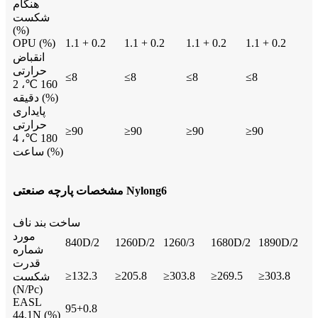
هنگام
شکست
(%)
OPU (%)
1.1 + 0.2
1.1 + 0.2
1.1 + 0.2
1.1 + 0.2
انقباض
حرارتی
≤8
≤8
≤8
≤8
160 ℃، 2
دقیقه (%)
پایداری
حرارتی
≥90
≥90
≥90
≥90
180 ℃، 4
ساعت (%)
مشخصات پارچه صنعتی Nylong6
ساخت بند ناف
مورد
840D/2
1260D/2
1260/3
1680D/2
1890D/2
شماره
قدرت
≥132.3
≥205.8
≥303.8
≥269.5
≥303.8
شکست
(N/Pc)
EASL
95+0.8
44.1N (%)