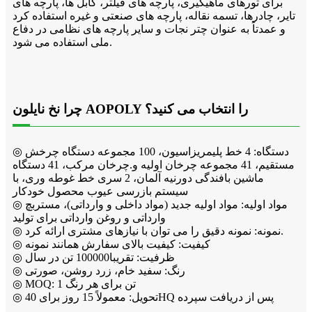
برای تورهای ماهیگیری، پارچه های فیلتر، کابل ها، پارچه های
تایر، چادرها، تسمه نقاله، پارچه های صنعتی و غیره استفاده کرد
و عمدتاً به عنوان چتر نجات و سایر پارچه های نظامی در دفاع
ملی استفاده می شود.
چرا نخ نایلون AOPOLY را انتخاب می کنید؟
◎ دستگاه: 4 خط پلیمریزاسیون، 100 مجموعه دستگاه چرخش
مستقیم، 41 مجموعه چرخان اولیه و.چرخان مرکب، 41 دستگاه
ماشین بافندگی دورنیه آلمان، 2 سری خط غوطه وری، با
سیستم بازرسی عیوب محصول خودکار
◎ مواد اولیه: مواد اولیه جدید (مواد داخلی و وارداتی)، مستربچ
وارداتی و روغن وارداتی برای تولید
◎ نمونه: نمونه دقیق را می توان با نیازهای مشتری ارائه کرد.
◎ کیفیت: کیفیت بالای سفارش همانند نمونه
◎ ظرفیت: تقریبا100000 تن در سال
◎ رنگ: سفید خام، زرد روشن، صورتی
◎ MOQ: 1 تن برای هر رنگ
◎ تحویل: معمولاً 15 روز برای 40HQ پس از دریافت سپرده