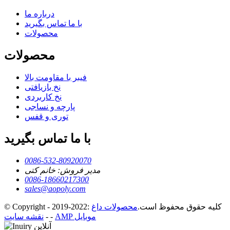
درباره ما
با ما تماس بگیرید
محصولات
محصولات
فیبر با مقاومت بالا
نخ بازیافتی
نخ کاربردی
پارچه و نساجی
توری و قفس
با ما تماس بگیرید
0086-532-80920070
مدیر فروش: خانم کتی
0086-18660217300
sales@aopoly.com
© Copyright - 2019-2022: کلیه حقوق محفوظ است.
محصولات داغ
AMP موبایل
-
-
نقشه سایت