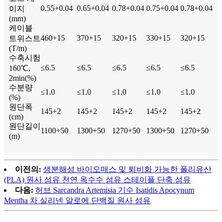
0.55+0.04
0.65+0.04
0.78+0.04
0.75+0.04
0.78+0.04
이지
(mm)
케이블
460+15
370+15
320+15
330+15
320+15
트위스트
(T/m)
수축시험
≤6.5
≤6.5
≤6.5
≤6.5
≤6.5
160℃,
2min(%)
수분량
≤1.0
≤1.0
≤1.0
≤1.0
≤1.0
(%)
원단폭
145+2
145+2
145+2
145+2
145+2
(cm)
원단길이
1100+50
1300+50
1270+50
1300+50
1270+50
(m)
이전의:
생분해성 바이오매스 및 퇴비화 가능한 폴리유산
(PLA) 원사 섬유 천연 옥수수 섬유 스테이플 단축 섬유
다음:
허브 Sarcandra Artemisia 기수 Isatidis Apocynum
Mentha 차 실리넨 알로에 단백질 원사 섬유