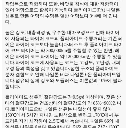
작업복으로 적합하다.또한, 바닷물 침식에 대한 저항력이
있어 어망으로도 활용이 가능하다.폴리아미드(PA) 나일론
섬유로 만든 어망의 수명은 일반 어망보다 3~4배 더 깁니
다.
높은 강도, 내충격성 및 우수한 내마모성으로 인해 타이어
에 사용되는 타이어 코드의 폴리아미드 주행거리는 기존 레
이온 타이어 코드보다 높습니다.테스트 후 폴리아미드 타이
어 코드 타이어는 약 300,000km를 주행할 수 있는 반면, 레
이온 타이어 코드 타이어는 약 120,000km만 주행할 수 있습
니다.타이어 코드에 사용되는 코드는 고강도, 고탄성, 내피
로성 등의 특성을 갖고 있습니다.접힌 구조의 폴리아미드
분자 결합으로 인해 나일론 66과 나일론 6은 폴리아미드입
니다.섬유의 실제 강도와 모듈러스는 이론값의 10%에 불과
합니다.
폴리아미드 섬유의 절단강도는 7~9.5g/d 이상이며, 젖은 상
태의 절단강도는 건조상태의 절단강도의 약 85%~90%입니
다.폴리아미드(PA) 나일론 섬유는 내열성이 좋지 않아
150℃에서 5시간 지나면 노란색으로 변하고 170℃에서 부
드러워지기 시작하여 215℃에서 녹습니다.나일론 66의 내
열성은 나일론 6보다 우수합니다. 안전 온도는 각각 130℃