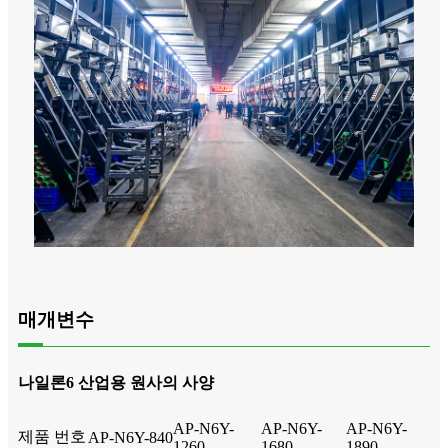
매개변수
나일론6 산업용 원사의 사양
AP-N6Y-
AP-N6Y-
AP-N6Y-
제품 번호
AP-N6Y-840
1260
1680
1890