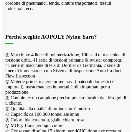
cordone di pneumatici, tende, cinture trasportatori, tessuti
industriali, ecc.
Perchè sceglite AOPOLY Nylon Yarn?
◎ Macchina: 4 linee di polimerizazione, 100 setti di macchina di
torsione dritta, 41 serie di torsioni primarie &.twister compostu,
41 serie di macchine di tela di Dornier da Germania, 2 serie di
linee di immersione, cù u Sistema di Inspeczione Auto Product
Flaw Inspection
◎ Materie prime: materie prime novi (materiali domestici è
impurtati), masterbatches impurtati è oliu impurtatu per a
produzzione
◎ Campione: un campione precisu pò esse furnitu da i bisogni di
u cliente.
◎ Qualità: alta qualità di ordine cum'è mostra
◎ Capacità: ca.100.000 tonnellate annu
◎ Culori: biancu crudu, giallu chjaru, rosa
◎ MOQ: 1tons per ogni culore
◎ Consegna: di solitu 15 ghjorni per 40HQ dopu avè ricevutu