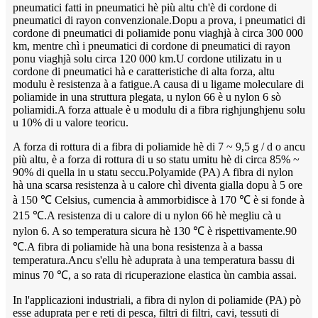
pneumatici fatti in pneumatici hè più altu ch'è di cordone di
pneumatici di rayon convenzionale.Dopu a prova, i pneumatici di
cordone di pneumatici di poliamide ponu viaghjà à circa 300 000
km, mentre chì i pneumatici di cordone di pneumatici di rayon
ponu viaghjà solu circa 120 000 km.U cordone utilizatu in u
cordone di pneumatici hà e caratteristiche di alta forza, altu
modulu è resistenza à a fatigue.A causa di u ligame moleculare di
poliamide in una struttura plegata, u nylon 66 è u nylon 6 sò
poliamidi.A forza attuale è u modulu di a fibra righjunghjenu solu
u 10% di u valore teoricu.
A forza di rottura di a fibra di poliamide hè di 7 ~ 9,5 g / d o ancu
più altu, è a forza di rottura di u so statu umitu hè di circa 85% ~
90% di quella in u statu seccu.Polyamide (PA) A fibra di nylon
hà una scarsa resistenza à u calore chì diventa gialla dopu à 5 ore
à 150 ℃ Celsius, cumencia à ammorbidisce à 170 ℃ è si fonde à
215 ℃.A resistenza di u calore di u nylon 66 hè megliu cà u
nylon 6. A so temperatura sicura hè 130 ℃ è rispettivamente.90
℃.A fibra di poliamide hà una bona resistenza à a bassa
temperatura.Ancu s'ellu hè aduprata à una temperatura bassu di
minus 70 ℃, a so rata di ricuperazione elastica ùn cambia assai.
In l'applicazioni industriali, a fibra di nylon di poliamide (PA) pò
esse aduprata per e reti di pesca, filtri di filtri, cavi, tessuti di