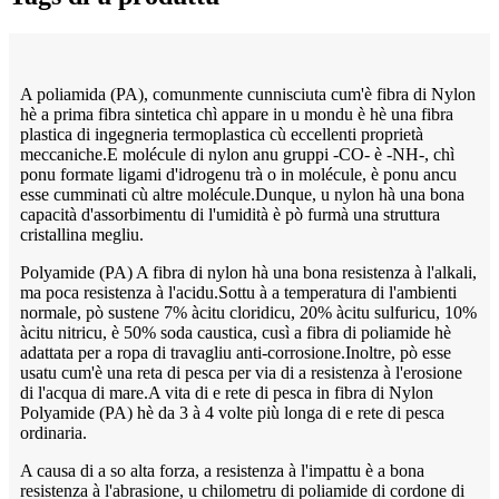
A poliamida (PA), comunmente cunnisciuta cum'è fibra di Nylon
hè a prima fibra sintetica chì appare in u mondu è hè una fibra
plastica di ingegneria termoplastica cù eccellenti proprietà
meccaniche.E molécule di nylon anu gruppi -CO- è -NH-, chì
ponu formate ligami d'idrogenu trà o in molécule, è ponu ancu
esse cumminati cù altre molécule.Dunque, u nylon hà una bona
capacità d'assorbimentu di l'umidità è pò furmà una struttura
cristallina megliu.
Polyamide (PA) A fibra di nylon hà una bona resistenza à l'alkali,
ma poca resistenza à l'acidu.Sottu à a temperatura di l'ambienti
normale, pò sustene 7% àcitu cloridicu, 20% àcitu sulfuricu, 10%
àcitu nitricu, è 50% soda caustica, cusì a fibra di poliamide hè
adattata per a ropa di travagliu anti-corrosione.Inoltre, pò esse
usatu cum'è una reta di pesca per via di a resistenza à l'erosione
di l'acqua di mare.A vita di e rete di pesca in fibra di Nylon
Polyamide (PA) hè da 3 à 4 volte più longa di e rete di pesca
ordinaria.
A causa di a so alta forza, a resistenza à l'impattu è a bona
resistenza à l'abrasione, u chilometru di poliamide di cordone di