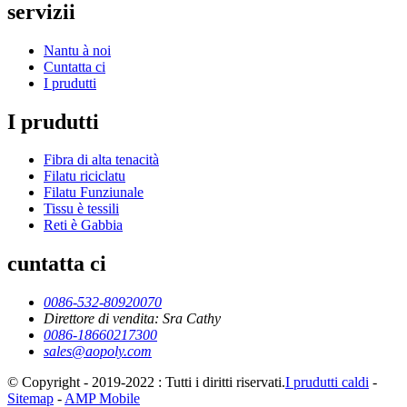
servizii
Nantu à noi
Cuntatta ci
I prudutti
I prudutti
Fibra di alta tenacità
Filatu riciclatu
Filatu Funziunale
Tissu è tessili
Reti è Gabbia
cuntatta ci
0086-532-80920070
Direttore di vendita: Sra Cathy
0086-18660217300
sales@aopoly.com
© Copyright - 2019-2022 : Tutti i diritti riservati.
I prudutti caldi
-
Sitemap
-
AMP Mobile