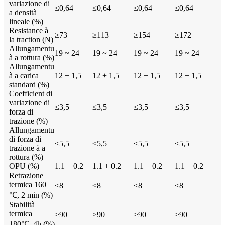
variazione di
≤0,64
≤0,64
≤0,64
≤0,64
a densità
lineale (%)
Resistance à
≥73
≥113
≥154
≥172
la traction (N)
Allungamentu
19 ~ 24
19 ~ 24
19 ~ 24
19 ~ 24
à a rottura (%)
Allungamentu
à a carica
12 + 1,5
12 + 1,5
12 + 1,5
12 + 1,5
standard (%)
Coefficient di
variazione di
≤3,5
≤3,5
≤3,5
≤3,5
forza di
trazione (%)
Allungamentu
di forza di
≤5,5
≤5,5
≤5,5
≤5,5
trazione à a
rottura (%)
OPU (%)
1.1 + 0.2
1.1 + 0.2
1.1 + 0.2
1.1 + 0.2
Retrazione
termica 160
≤8
≤8
≤8
≤8
℃, 2 min (%)
Stabilità
termica
≥90
≥90
≥90
≥90
180℃, 4h (%)