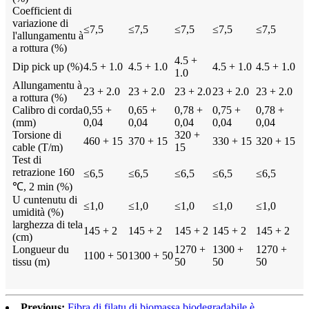
Coefficient di
variazione di
≤7,5
≤7,5
≤7,5
≤7,5
≤7,5
l'allungamentu à
a rottura (%)
4.5 +
Dip pick up (%)
4.5 + 1.0
4.5 + 1.0
4.5 + 1.0
4.5 + 1.0
1.0
Allungamentu à
23 + 2.0
23 + 2.0
23 + 2.0
23 + 2.0
23 + 2.0
a rottura (%)
Calibro di corda
0,55 +
0,65 +
0,78 +
0,75 +
0,78 +
(mm)
0,04
0,04
0,04
0,04
0,04
Torsione di
320 +
460 + 15
370 + 15
330 + 15
320 + 15
cable (T/m)
15
Test di
retrazione 160
≤6,5
≤6,5
≤6,5
≤6,5
≤6,5
℃, 2 min (%)
U cuntenutu di
≤1,0
≤1,0
≤1,0
≤1,0
≤1,0
umidità (%)
larghezza di tela
145 + 2
145 + 2
145 + 2
145 + 2
145 + 2
(cm)
Longueur du
1270 +
1300 +
1270 +
1100 + 50
1300 + 50
tissu (m)
50
50
50
Previous:
Fibra di filatu di biomassa biodegradabile è