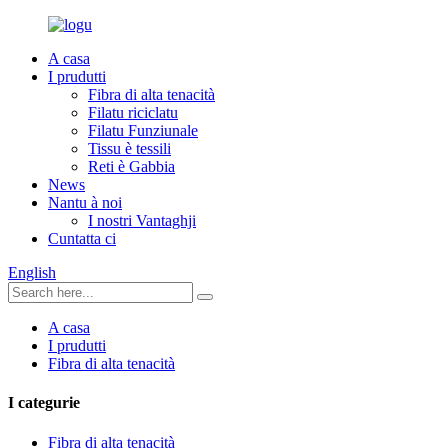
A casa
I prudutti
Fibra di alta tenacità
Filatu riciclatu
Filatu Funziunale
Tissu è tessili
Reti è Gabbia
News
Nantu à noi
I nostri Vantaghji
Cuntatta ci
English
A casa
I prudutti
Fibra di alta tenacità
I categurie
Fibra di alta tenacità