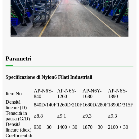
Parametri
Specificazione di Nylon6 Filati Industriali
AP-N6Y-
AP-N6Y-
AP-N6Y-
AP-N6Y-
Item No
840
1260
1680
1890
Densità
840D/140F
1260D/210F
1680D/280F
1890D/315F
lineare (D)
Tenacità in
≥8,8
≥9,1
≥9,3
≥9,3
pausa (G/D)
Densità
930 + 30
1400 + 30
1870 + 30
2100 + 30
lineare (dtex)
Coefficient di