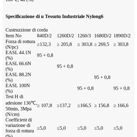
Specificazione di u Tessutu Industriale Nylong6
Custruzzione di corda
Item No
840D/2
1260D/2
1260/3
1680D/2
1890D/2
Forza di rottura
≥132,3
≥ 205,8
≥ 303,8
≥ 269,5
≥ 303,8
(N/pc)
EASL 44.1N
95 + 0,8
(%)
EASL 66.6N
95 + 0,8
(%)
EASL 88.2N
95 + 0,8
(%)
EASL 100N
95 + 0,8
95 + 0,8
(%)
Test H di
adesione 136℃,
≥ 107,8
≥137,2
≥166,5
≥ 156,8
≥ 166,6
50min, 3Mpa
(N/cm)
Coefficient di
variazione di
≤5,0
≤5,0
≤5,0
≤5,0
≤5,0
forza di rottura
(%)