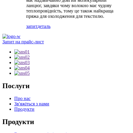
має надзвичайно довгий молекулярний
ланцюг, завдяки чому волокно має чудову
теплопровідність, тому це також найкраща
пряжа для охолодження для текстилю.
запит
деталь
Запит на прайс-лист
Послуги
Про нас
Зв'яжіться з нами
Продукти
Продукти