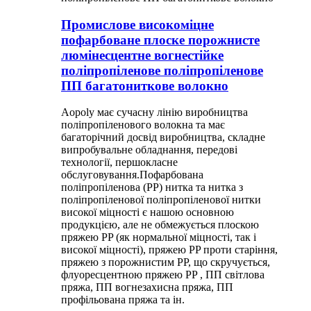
Промислове високоміцне
пофарбоване плоске порожнисте
люмінесцентне вогнестійке
поліпропіленове поліпропіленове
ПП багатониткове волокно
Aopoly має сучасну лінію виробництва
поліпропіленового волокна та має
багаторічний досвід виробництва, складне
випробувальне обладнання, передові
технології, першокласне
обслуговування.Пофарбована
поліпропіленова (PP) нитка та нитка з
поліпропіленової поліпропіленової нитки
високої міцності є нашою основною
продукцією, але не обмежується плоскою
пряжею PP (як нормальної міцності, так і
високої міцності), пряжею PP проти старіння,
пряжею з порожнистим PP, що скручується,
флуоресцентною пряжею PP , ПП світлова
пряжа, ПП вогнезахисна пряжа, ПП
профільована пряжа та ін.