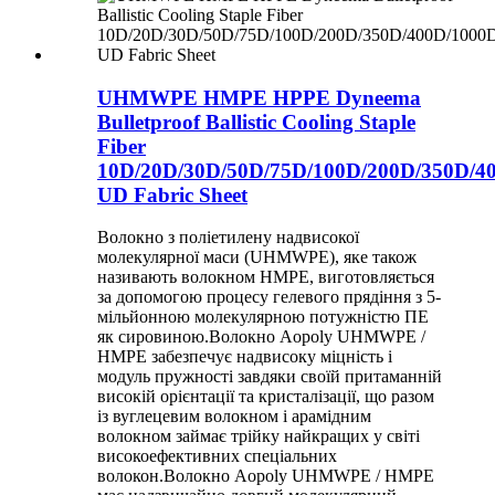
UHMWPE HMPE HPPE Dyneema
Bulletproof Ballistic Cooling Staple
Fiber
10D/20D/30D/50D/75D/100D/200D/350D/4
UD Fabric Sheet
Волокно з поліетилену надвисокої
молекулярної маси (UHMWPE), яке також
називають волокном HMPE, виготовляється
за допомогою процесу гелевого прядіння з 5-
мільйонною молекулярною потужністю ПЕ
як сировиною.Волокно Aopoly UHMWPE /
HMPE забезпечує надвисоку міцність і
модуль пружності завдяки своїй притаманній
високій орієнтації та кристалізації, що разом
із вуглецевим волокном і арамідним
волокном займає трійку найкращих у світі
високоефективних спеціальних
волокон.Волокно Aopoly UHMWPE / HMPE