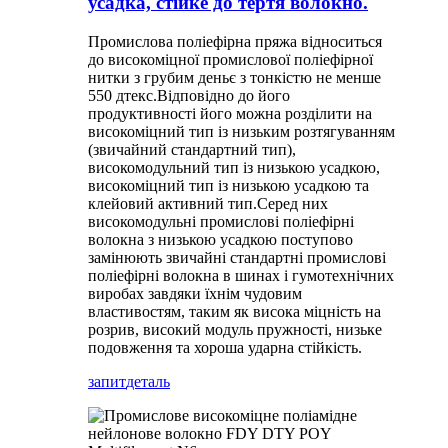
усадка, стійке до тертя волокно.
Промислова поліефірна пряжа відноситься
до високоміцної промислової поліефірної
нитки з грубим деньє з тонкістю не менше
550 дтекс.Відповідно до його
продуктивності його можна розділити на
високоміцний тип із низьким розтягуванням
(звичайний стандартний тип),
високомодульний тип із низькою усадкою,
високоміцний тип із низькою усадкою та
клейовий активний тип.Серед них
високомодульні промислові поліефірні
волокна з низькою усадкою поступово
замінюють звичайні стандартні промислові
поліефірні волокна в шинах і гумотехнічних
виробах завдяки їхнім чудовим
властивостям, таким як висока міцність на
розрив, високий модуль пружності, низьке
подовження та хороша ударна стійкість.
запит
деталь