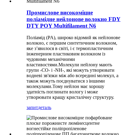
Промислове високоміцне
поліамідне нейлонове волокно FDY
DTY POY Multifilament N6
Поліамід (PA), широко відомий як нейлонове
волокно, є першим синтетичним волокном,
яке з’явилося в світі, і є термопластичним
інженерним пластиковим волокном із
чудовими механічними
властивостями.Молекули нейлону мають
групи -CO- і -NH-, які можуть утворювати
водневі зв'язки між або всередині молекул, а
також можуть поєднуватися з іншими
молекулами.Тому нейлон має хорошу
здатність поглинати вологу і може
утворювати кращу кристалічну структуру.
запит
деталь