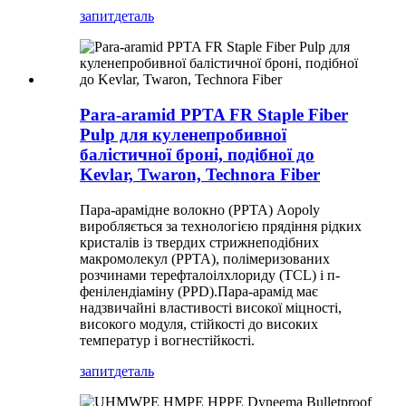
запит
деталь
Para-aramid PPTA FR Staple Fiber
Pulp для куленепробивної
балістичної броні, подібної до
Kevlar, Twaron, Technora Fiber
Пара-арамідне волокно (PPTA) Aopoly
виробляється за технологією прядіння рідких
кристалів із твердих стрижнеподібних
макромолекул (PPTA), полімеризованих
розчинами терефталоілхлориду (TCL) і п-
фенілендіаміну (PPD).Пара-арамід має
надзвичайні властивості високої міцності,
високого модуля, стійкості до високих
температур і вогнестійкості.
запит
деталь