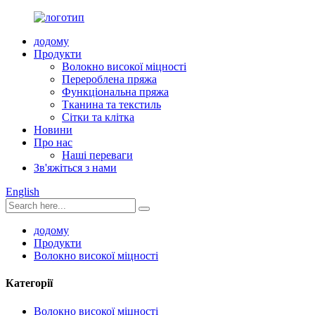
додому
Продукти
Волокно високої міцності
Перероблена пряжа
Функціональна пряжа
Тканина та текстиль
Сітки та клітка
Новини
Про нас
Наші переваги
Зв'яжіться з нами
English
додому
Продукти
Волокно високої міцності
Категорії
Волокно високої міцності