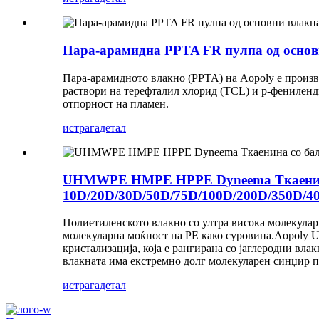
Пара-арамидна PPTA FR пулпа од основн
Пара-арамидното влакно (PPTA) на Aopoly е произв
раствори на терефталил хлорид (TCL) и р-фениленд
отпорност на пламен.
истрага
детал
UHMWPE HMPE HPPE Dyneema Ткаенина 
10D/20D/30D/50D/75D/100D/200D/350D/4
Полиетиленското влакно со ултра висока молекула
молекуларна моќност на PE како суровина.Aopoly 
кристализација, која е рангирана со јаглеродни в
влакната има екстремно долг молекуларен синџир по
истрага
детал