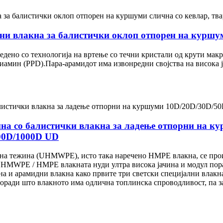
и влакна за балистички оклоп отпорен на куршуми
едено со технологија на вртење со течни кристали од крути ма
иамин (PPD).Пара-арамидот има извонредни својства на висока ј
со балистички влакна за ладење отпорни на к
00D/1000D UD
рна тежина (UHMWPE), исто така наречено HMPE влакна, се прои
UHMWPE / HMPE влакната нуди ултра висока јачина и модул пора
лакна и арамидни влакна како првите три светски специјални в
ради што влакното има одлична топлинска спроводливост, па зат