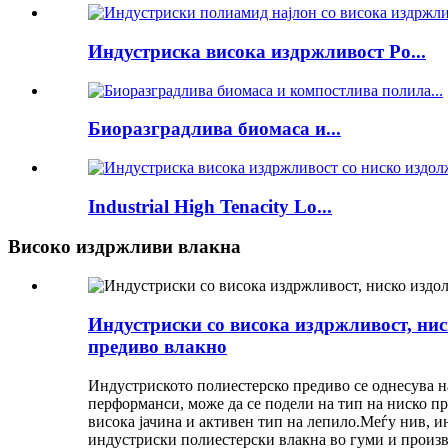
Индустриска висока издржливост Po...
Биоразградлива биомаса и...
Industrial High Tenacity Lo...
Високо издржливи влакна
Индустриски со висока издржливост, ни
предиво влакно
Индустриското полиестерско предиво се однесува на
перформанси, може да се подели на тип на ниско пр
висока јачина и активен тип на лепило.Меѓу нив, 
индустриски полиестерски влакна во гуми и произв