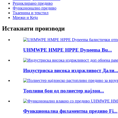
Рециклирано предиво
Функционално предиво
Ткаенина и текстил
Мрежи и Кејџ
Истакнати производи
UHMWPE HMPE HPPE Dyneema Bu...
Индустриска висока издржливост Дали..
Топливи бон од полиестер најлон...
Функционална филаментна предиво Fi...