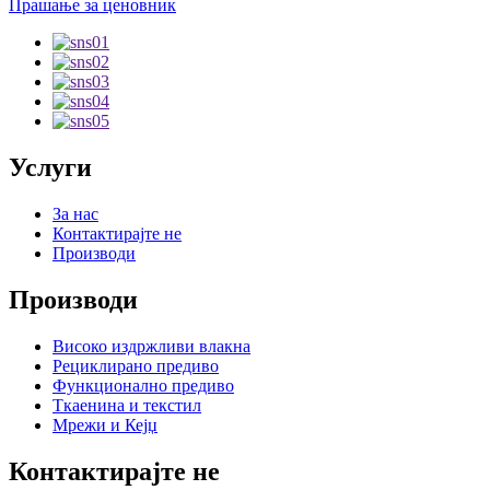
Прашање за ценовник
Услуги
За нас
Контактирајте не
Производи
Производи
Високо издржливи влакна
Рециклирано предиво
Функционално предиво
Ткаенина и текстил
Мрежи и Кејџ
Контактирајте не