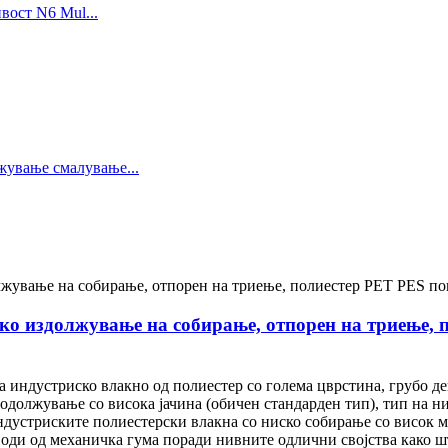
ско издолжување на собирање, отпорен на триење,
 индустриско влакно од полиестер со голема цврстина, грубо де
одолжување со висока јачина (обичен стандарден тип), тип на н
индустриските полиестерски влакна со ниско собирање со висок 
оди од механичка гума поради нивните одлични својства како шт