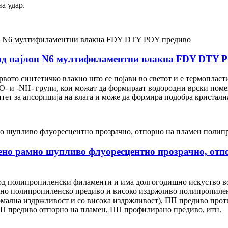
а удар.
ид најлон N6 мултифиламентни влакна FDY DTY 
првото синтетичко влакно што се појави во светот и е термопла
O- и -NH- групи, кои можат да формираат водородни врски помеѓ
итет за апсорпција на влага и може да формира подобра кристалн
ено рамно шупливо флуоресцентно прозрачно, отп
 од полипропиленски филаменти и има долгогодишно искуство во
оено полипропиленско предиво и високо издржливо полипропилен
ормална издржливост и со висока издржливост), ПП предиво про
П предиво отпорно на пламен, ПП профилирано предиво, итн.