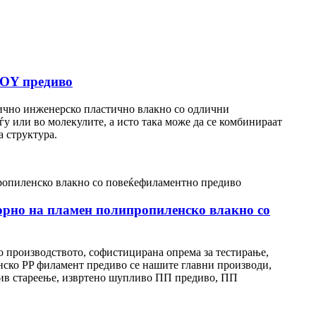
POY предиво
стично инженерско пластично влакно со одлични
у или во молекулите, а исто така може да се комбинираат
а структура.
орно на пламен полипропиленско влакно со
 производството, софистицирана опрема за тестирање,
ско PP филамент предиво се нашите главни производи,
тив стареење, извртено шупливо ПП предиво, ПП