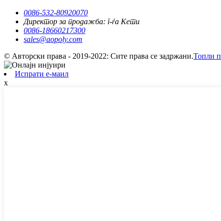
0086-532-80920070
Директор за продажба: г-ѓа Кети
0086-18660217300
sales@aopoly.com
© Авторски права - 2019-2022: Сите права се задржани.
Топли п
Испрати е-маил
x