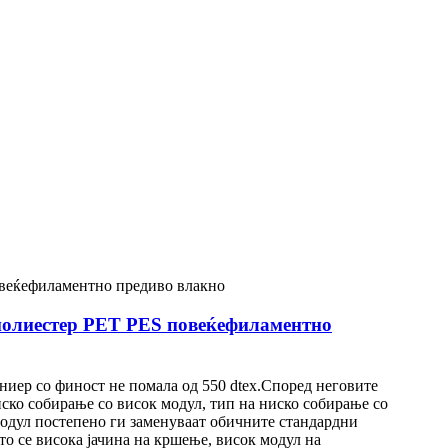
 полиестер PET PES повеќефиламентно
ниер со финост не помала од 550 dtex.Според неговите
иско собирање со висок модул, тип на ниско собирање со
модул постепено ги заменуваат обичните стандардни
о се висока јачина на кршење, висок модул на