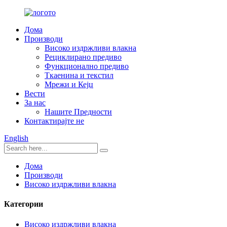
Дома
Производи
Високо издржливи влакна
Рециклирано предиво
Функционално предиво
Ткаенина и текстил
Мрежи и Кејџ
Вести
За нас
Нашите Предности
Контактирајте не
English
Дома
Производи
Високо издржливи влакна
Категории
Високо издржливи влакна