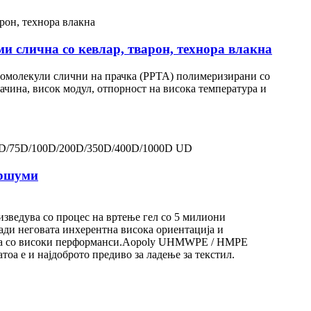
 слична со кевлар, тварон, технора влакна
кромолекули слични на прачка (PPTA) полимеризирани со
ачина, висок модул, отпорност на висока температура и
уршуми
зведува со процес на вртење гел со 5 милиони
ди неговата инхерентна висока ориентација и
лакна со високи перформанси.Aopoly UHMWPE / HMPE
оа е и најдоброто предиво за ладење за текстил.