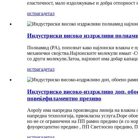
еластичност, мало издолжување и добра отпорност н
истрага
детал
Индустриски високо издржливи полиам
Полиамид (PA), попознат како најлонски влакна е 
механички својства.Најлонските молекули имаат -C
со други молекули.Затоа, најлонот има добар капац
истрага
детал
Индустриско високо-издржливо доп, обо
повеќефиламентно предиво
Aopoly има напредна производна линија на влакна
напредна технологија, првокласна услуга.Dope об
но не се ограничени на ПП рамно предиво (и со н
флуоресцентно предиво , ПП Светлосно предиво, П
истрага
детал