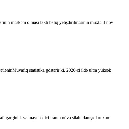
arının məskəni olması faktı balıq yetişdirilməsinin müxtəlif növ
tlənir.Müvafiq statistika göstərir ki, 2020-ci ildə ultra yüksək
rafi gərginlik və məyusedici İranın nüvə silahı danışıqları xam