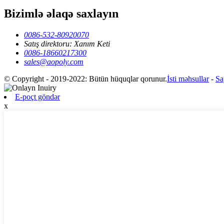
Bizimlə əlaqə saxlayın
0086-532-80920070
Satış direktoru: Xanım Keti
0086-18660217300
sales@aopoly.com
© Copyright - 2019-2022: Bütün hüquqlar qorunur.
İsti məhsullar
-
Sa
E-poçt göndər
x