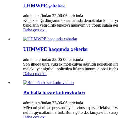
UHMWPE şəbəkəsi
admin tərəfindən 22-06-06 tarixində
Köpəkbalığı dünyanın okeanlarında demək olar ki, hər yerd
balıqların yetişdirilə biləcəyi mülayim və tropik sulara 
Daha çox oxu
UHMWPE haqqında xəbərlər
admin tərəfindən 22-06-06 tarixində
Son illərdə ultra yüksək molekulyar ağırlıqlı polietilen li
molekulyar ağırlıqlı polietilen liflərin ümumi qlobal istehs
Daha çox oxu
Bu həftə bazar kotirovkaları
admin tərəfindən 22-06-06 tarixində
Mövcud yeni tac peyvəndi yeni virusa qarşı effektivdir və 
neftin qiymətlərini artırıb.Buna görə də, kimyəvi lif sən
Daha çox oxu