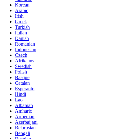
Korean
Arabic
Irish
Greek
Turkish
Italian
Danish
Romanian
Indonesian
Czech
Afrikaans
Swedish
Polish
Basque
Catalan
Esperanto
Hindi
Lao
Albanian
Amharic
Armenian
Azerbaijani
Belarusian
Bengali
Bosnian