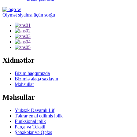
Qiymət siyahısı üçün sorğu
Xidmətlər
Bizim haqqımızda
Bizimlə əlaqə saxlayın
Məhsullar
Məhsullar
Yüksək Davamlı Lif
Təkrar emal edilmiş iplik
Funksional iplik
Parça və Tekstil
Şəbəkələr və Qəfəs