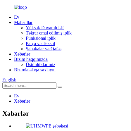
Ev
Məhsullar
Yüksək Davamlı Lif
Təkrar emal edilmiş iplik
Funksional iplik
Parça və Tekstil
Şəbəkələr və Qəfəs
Xəbərlər
Bizim haqqımızda
Üstünlüklərimiz
Bizimlə əlaqə saxlayın
English
Ev
Xəbərlər
Xəbərlər