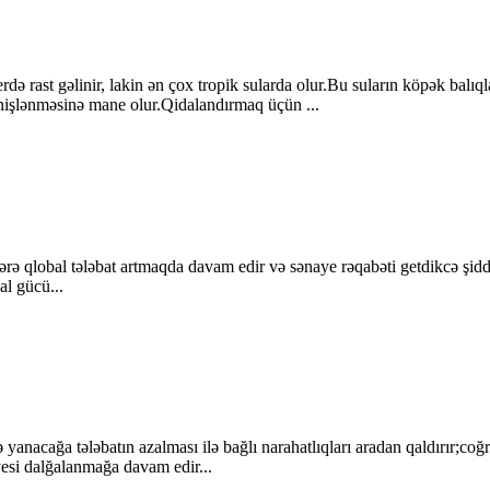
ə rast gəlinir, lakin ən çox tropik sularda olur.Bu suların köpək balıql
genişlənməsinə mane olur.Qidalandırmaq üçün ...
flərə qlobal tələbat artmaqda davam edir və sənaye rəqabəti getdikcə şiddə
al gücü...
yanacağa tələbatın azalması ilə bağlı narahatlıqları aradan qaldırır;coğ
ayesi dalğalanmağa davam edir...