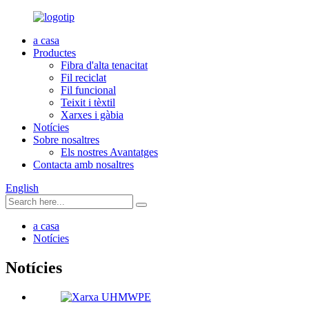
a casa
Productes
Fibra d'alta tenacitat
Fil reciclat
Fil funcional
Teixit i tèxtil
Xarxes i gàbia
Notícies
Sobre nosaltres
Els nostres Avantatges
Contacta amb nosaltres
English
a casa
Notícies
Notícies