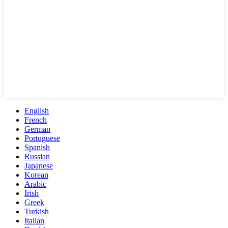
English
French
German
Portuguese
Spanish
Russian
Japanese
Korean
Arabic
Irish
Greek
Turkish
Italian