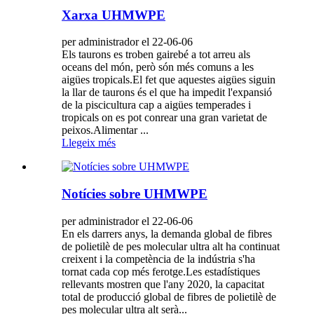
Xarxa UHMWPE
per administrador el 22-06-06
Els taurons es troben gairebé a tot arreu als
oceans del món, però són més comuns a les
aigües tropicals.El fet que aquestes aigües siguin
la llar de taurons és el que ha impedit l'expansió
de la piscicultura cap a aigües temperades i
tropicals on es pot conrear una gran varietat de
peixos.Alimentar ...
Llegeix més
Notícies sobre UHMWPE
per administrador el 22-06-06
En els darrers anys, la demanda global de fibres
de polietilè de pes molecular ultra alt ha continuat
creixent i la competència de la indústria s'ha
tornat cada cop més ferotge.Les estadístiques
rellevants mostren que l'any 2020, la capacitat
total de producció global de fibres de polietilè de
pes molecular ultra alt serà...