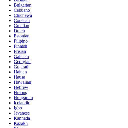
Bulgarian
Cebuano
Chichewa
Corsican
Croatian
Dutch
Estonian
Filipino
Finnish
Frisian
Galician
Georgian
Gujarati
Haitian
Hausa
Hawaiian
Hebrew
Hmong
Hungarian
Icelandic
Igbo
Javanese
Kannada
Kazakh