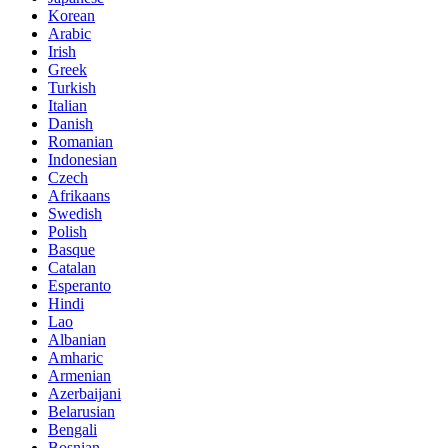
Korean
Arabic
Irish
Greek
Turkish
Italian
Danish
Romanian
Indonesian
Czech
Afrikaans
Swedish
Polish
Basque
Catalan
Esperanto
Hindi
Lao
Albanian
Amharic
Armenian
Azerbaijani
Belarusian
Bengali
Bosnian