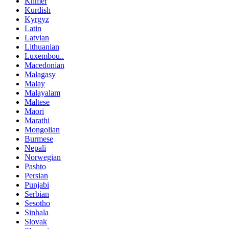
Khmer
Kurdish
Kyrgyz
Latin
Latvian
Lithuanian
Luxembou..
Macedonian
Malagasy
Malay
Malayalam
Maltese
Maori
Marathi
Mongolian
Burmese
Nepali
Norwegian
Pashto
Persian
Punjabi
Serbian
Sesotho
Sinhala
Slovak