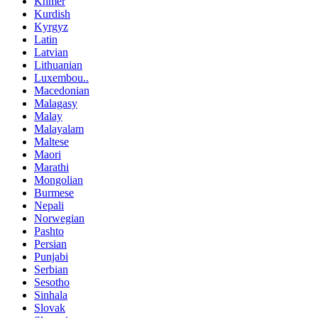
Khmer
Kurdish
Kyrgyz
Latin
Latvian
Lithuanian
Luxembou..
Macedonian
Malagasy
Malay
Malayalam
Maltese
Maori
Marathi
Mongolian
Burmese
Nepali
Norwegian
Pashto
Persian
Punjabi
Serbian
Sesotho
Sinhala
Slovak