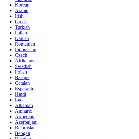
Korean
Arabic
Irish
Greek
Turkish
Italian
Danish
Romanian
Indonesian
Czech
Afrikaans
Swedish
Polish
Basque
Catalan
Esperanto
Hindi
Lao
Albanian
Amharic
Armenian
Azerbaijani
Belarusian
Bengali
Bosnian