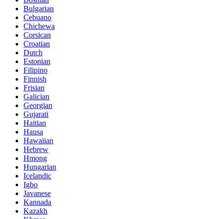
Bulgarian
Cebuano
Chichewa
Corsican
Croatian
Dutch
Estonian
Filipino
Finnish
Frisian
Galician
Georgian
Gujarati
Haitian
Hausa
Hawaiian
Hebrew
Hmong
Hungarian
Icelandic
Igbo
Javanese
Kannada
Kazakh