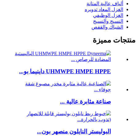
ألياف عالية المتانة
الغزل المعاد تدويره
الغزل الوظيفي
النسيج والنسيج
الشباك والقفص
منتجات مميزة
UHMWPE HMPE HPPE داينيما بو...
صناعة مثابرة عالية ...
البوليستر النايلون منصهر بون...