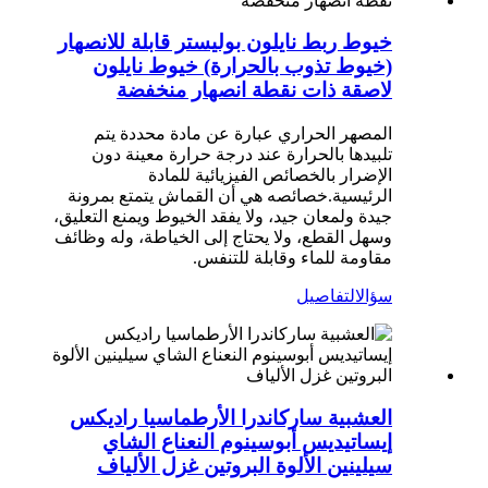
خيوط ربط نايلون بوليستر قابلة للانصهار
(خيوط تذوب بالحرارة) خيوط نايلون
لاصقة ذات نقطة انصهار منخفضة
المصهر الحراري عبارة عن مادة محددة يتم
تلبيدها بالحرارة عند درجة حرارة معينة دون
الإضرار بالخصائص الفيزيائية للمادة
الرئيسية.خصائصه هي أن القماش يتمتع بمرونة
جيدة ولمعان جيد، ولا يفقد الخيوط ويمنع التعليق،
وسهل القطع، ولا يحتاج إلى الخياطة، وله وظائف
مقاومة للماء وقابلة للتنفس.
سؤال
التفاصيل
العشبية ساركاندرا الأرطماسيا راديكس
إيساتيديس أبوسينوم النعناع الشاي
سيلينين الألوة البروتين غزل الألياف