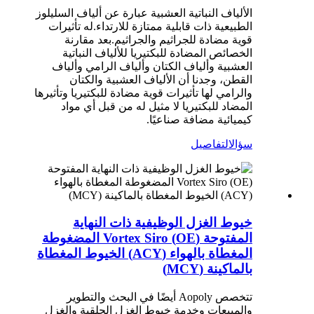
الألياف النباتية العشبية عبارة عن ألياف السليلوز
الطبيعية ذات قابلية ممتازة للارتداء.له تأثيرات
قوية مضادة للجراثيم والجراثيم.بعد مقارنة
الخصائص المضادة للبكتيريا للألياف النباتية
العشبية وألياف الكتان وألياف الرامي وألياف
القطن، وجدنا أن الألياف العشبية والكتان
والرامي لها تأثيرات قوية مضادة للبكتيريا وتأثيرها
المضاد للبكتيريا لا مثيل له من قبل أي مواد
كيميائية مضافة صناعيًا.
سؤال
التفاصيل
خيوط الغزل الوظيفية ذات النهاية
المفتوحة (OE) Vortex Siro المضغوطة
المغطاة بالهواء (ACY) الخيوط المغطاة
بالماكينة (MCY)
تتخصص Aopoly أيضًا في البحث والتطوير
والمبيعات وخدمة خيوط الغزل الحلقية والغزل