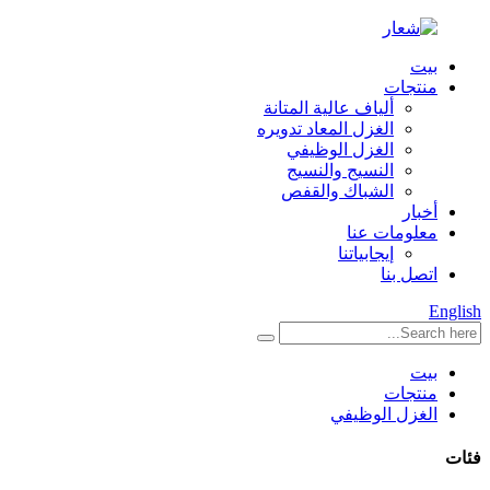
بيت
منتجات
ألياف عالية المتانة
الغزل المعاد تدويره
الغزل الوظيفي
النسيج والنسيج
الشباك والقفص
أخبار
معلومات عنا
إيجابياتنا
اتصل بنا
English
بيت
منتجات
الغزل الوظيفي
فئات