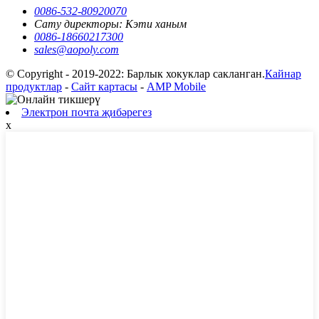
0086-532-80920070
Сату директоры: Кэти ханым
0086-18660217300
sales@aopoly.com
© Copyright - 2019-2022: Барлык хокуклар сакланган.
Кайнар
продуктлар
-
Сайт картасы
-
AMP Mobile
Электрон почта җибәрегез
x