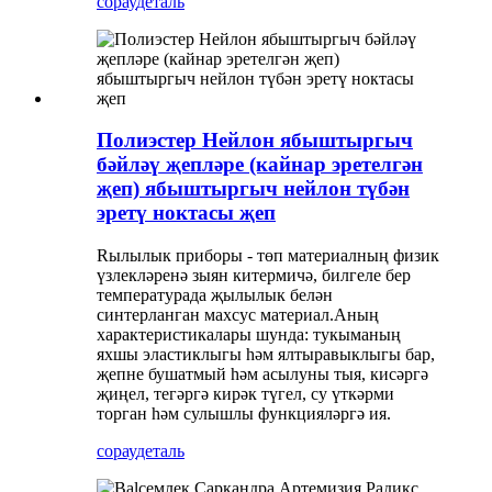
сорау
деталь
Полиэстер Нейлон ябыштыргыч
бәйләү җепләре (кайнар эретелгән
җеп) ябыштыргыч нейлон түбән
эретү ноктасы җеп
Rылылык приборы - төп материалның физик
үзлекләренә зыян китермичә, билгеле бер
температурада җылылык белән
синтерланган махсус материал.Аның
характеристикалары шунда: тукыманың
яхшы эластиклыгы һәм ялтыравыклыгы бар,
җепне бушатмый һәм асылуны тыя, кисәргә
җиңел, тегәргә кирәк түгел, су үткәрми
торган һәм сулышлы функцияләргә ия.
сорау
деталь