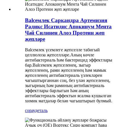
Balсемлек Саркандра Артемизия
Радикс Исатидис Апокинум Мента
Чәй Силинен Алоэ Протеин җеп
җепләре
Balсемлек үсемлеге җепселле табигый
целлюлоза җепселләре.Аның көчле
антибактериаль һәм бактерицид эффектлары
бар.Balсемлек җепселенең, зыгыр
җепселенең, рами җепселенең һәм мамык
җепселенең антибактериаль үзлекләрен
чагыштырганнан соң, без үлән җепселенең,
зыгырның һәм раминың антибактериаль
эффектлары барлыгын һәм аның
антибактериаль эффектын ясалма кушылган
химик матдәләр белән чагыштырып булмый.
сорау
деталь