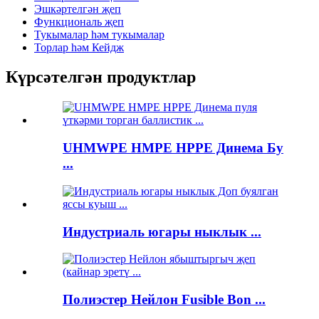
Эшкәртелгән җеп
Функциональ җеп
Тукымалар һәм тукымалар
Торлар һәм Кейдж
Күрсәтелгән продуктлар
UHMWPE HMPE HPPE Динема Бу
...
Индустриаль югары ныклык ...
Полиэстер Нейлон Fusible Bon ...