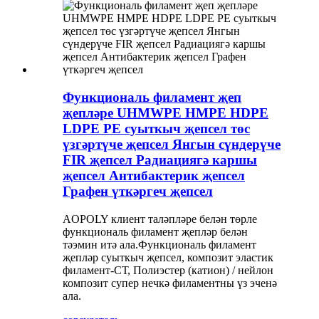
Функциональ филамент җеп
җепләре UHMWPE HMPE HDPE
LDPE PE суыткыч җепсел төс
үзгәртүче җепсел Янгын сүндерүче
FIR җепсел Радиациягә каршы
җепсел Антибактерик җепсел
Графен үткәргеч җепсел
AOPOLY клиент таләпләре белән төрле
функциональ филамент җепләр белән
тәэмин итә ала.Функциональ филамент
җепләр суыткыч җепсел, композит эластик
филамент-СТ, Полиэстер (катион) / нейлон
композит супер нечкә филаментны үз эченә
ала.