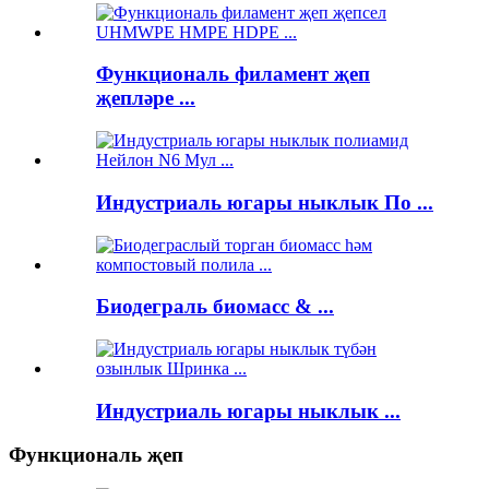
Функциональ филамент җеп
җепләре ...
Индустриаль югары ныклык По ...
Биодеграль биомасс & ...
Индустриаль югары ныклык ...
Функциональ җеп