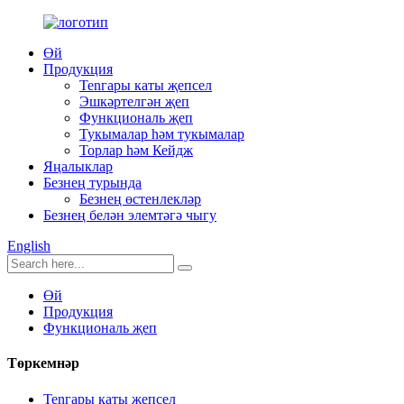
Өй
Продукция
Tenгары каты җепсел
Эшкәртелгән җеп
Функциональ җеп
Тукымалар һәм тукымалар
Торлар һәм Кейдж
Яңалыклар
Безнең турында
Безнең өстенлекләр
Безнең белән элемтәгә чыгу
English
Өй
Продукция
Функциональ җеп
Төркемнәр
Tenгары каты җепсел