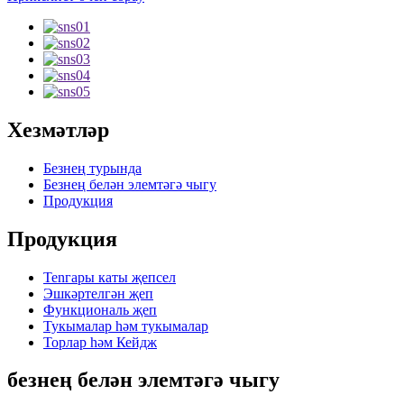
Хезмәтләр
Безнең турында
Безнең белән элемтәгә чыгу
Продукция
Продукция
Tenгары каты җепсел
Эшкәртелгән җеп
Функциональ җеп
Тукымалар һәм тукымалар
Торлар һәм Кейдж
безнең белән элемтәгә чыгу