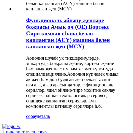
Функциональ әйләнү җепләре
боҗрасы Ачык оч (OE) Вортекс
Сиро компакт һава белән
капланган (ACY) машина белән
капланган җеп (MCY)
Аополия шулай ук ​​тикшеренүләрдә,
эшкәртүдә, боҗралы җепне, вортекс җепне
һәм ачык җепне сату һәм хезмәт күрсәтүдә
специализацияләнә.Аополия күпчелек чимал
ак җеп һәм доп буялган җеп белән тәэмин
итә ала, алар арасында төрле функциональ
серияләр, яшел әйләнә-тирә мохитне саклау
сериясе, тышкы технологияләр сериясе,
спандекс капланган серияләр, күп
компонентлы катнашу серияләре һ.б.
сорау
деталь
Прикелист өчен сорау