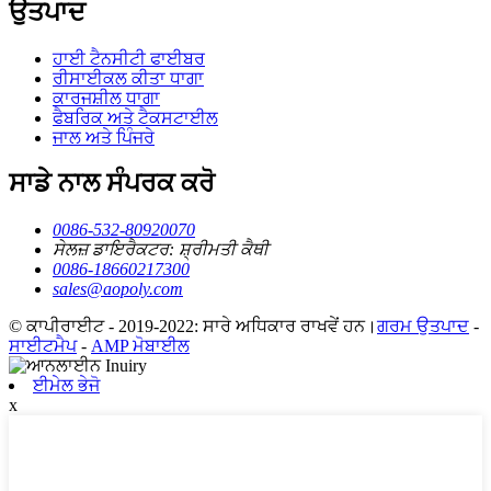
ਉਤਪਾਦ
ਹਾਈ ਟੈਨਸੀਟੀ ਫਾਈਬਰ
ਰੀਸਾਈਕਲ ਕੀਤਾ ਧਾਗਾ
ਕਾਰਜਸ਼ੀਲ ਧਾਗਾ
ਫੈਬਰਿਕ ਅਤੇ ਟੈਕਸਟਾਈਲ
ਜਾਲ ਅਤੇ ਪਿੰਜਰੇ
ਸਾਡੇ ਨਾਲ ਸੰਪਰਕ ਕਰੋ
0086-532-80920070
ਸੇਲਜ਼ ਡਾਇਰੈਕਟਰ: ਸ਼੍ਰੀਮਤੀ ਕੈਥੀ
0086-18660217300
sales@aopoly.com
© ਕਾਪੀਰਾਈਟ - 2019-2022: ਸਾਰੇ ਅਧਿਕਾਰ ਰਾਖਵੇਂ ਹਨ।
ਗਰਮ ਉਤਪਾਦ
-
ਸਾਈਟਮੈਪ
-
AMP ਮੋਬਾਈਲ
ਈਮੇਲ ਭੇਜੋ
x