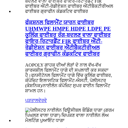
ਫੰਕਸ਼ਨਲ ਫਿਲਾਮੈਂਟ ਯਾਰਨ ਫਾਈਬਰ
UHMWPE HMPE HDPE LDPE PE
ਕੂਲਿੰਗ ਫਾਈਬਰ ਰੰਗ-ਬਦਲਣ ਵਾਲਾ ਫਾਈਬਰ
ਫਾਇਰ-ਰਿਟਾਰਡੈਂਟ FIR ਫਾਈਬਰ ਐਂਟੀ-
ਰੇਡੀਏਸ਼ਨ ਫਾਈਬਰ ਐਂਟੀਬੈਕਟੀਰੀਅਲ
ਫਾਈਬਰ ਗ੍ਰਾਫੀਨ ਕੰਡਕਟਿਵ ਫਾਈਬਰ
AOPOLY ਗਾਹਕ ਦੀਆਂ ਲੋੜਾਂ ਦੇ ਨਾਲ ਵੱਖ-ਵੱਖ
ਕਾਰਜਸ਼ੀਲ ਫਿਲਾਮੈਂਟ ਧਾਗੇ ਦੀ ਸਪਲਾਈ ਕਰ ਸਕਦਾ
ਹੈ।ਫਨਸੀਟੋਨਲ ਫਿਲਾਮੈਂਟ ਧਾਗੇ ਵਿੱਚ ਕੂਲਿੰਗ ਫਾਈਬਰ,
ਕੰਪੋਜ਼ਿਟ ਇਲਾਸਟਿਕ ਫਿਲਾਮੈਂਟ-ਐਸਟੀ, ਪੋਲੀਸਟਰ
(ਕੇਸ਼ਨਿਕ)/ਨਾਈਲੋਨ ਕੰਪੋਜ਼ਿਟ ਸੁਪਰ ਫਾਈਨ ਫਿਲਾਮੈਂਟ
ਸ਼ਾਮਲ ਹਨ।
ਪੜਤਾਲ
ਵੇਰਵੇ