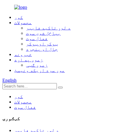
کور
محصولات
د لوړ تاکید فایبر
بیاځل شوی سوت
فعال سوت
ټوکر او ټوکر
جال او پنجره
خبرونه
زموږ په اړه
زموږ ګټې
موږ سره اړیکه ونیسئ
English
کور
محصولات
فعال سوت
کټګورۍ
د لوړ تاکید فایبر