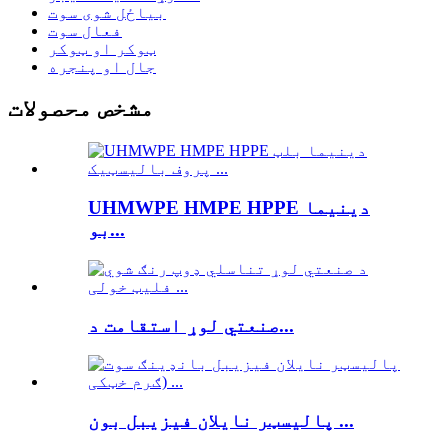
بیاځل شوی سوت
فعال سوت
ټوکر او ټوکر
جال او پنجره
مشخص محصولات
UHMWPE HMPE HPPE دینیما
بو...
صنعتي لوړ استقامت د...
پالیسټر نایلان فیزیبل بون ...