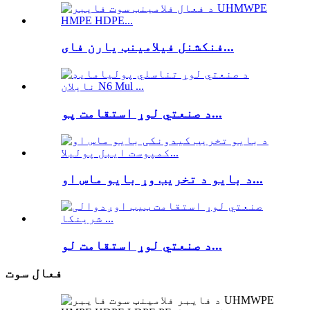
فنکشنل فیلامینټ یارن فای...
د صنعتي لوړ استقامت پو...
د بایو د تخریب وړ بایو ماس او...
د صنعتي لوړ استقامت لو...
فعال سوت