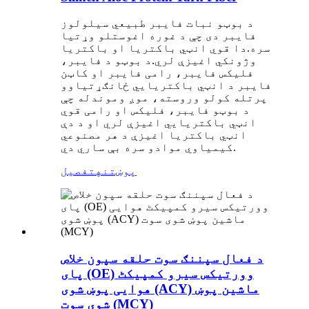
د بوټو نبات فایبر طبیعي سیلولوز
فایبر دی چې د غوره اغوستلو وړتیا
سره.دا قوي انټي باکتریا او باکتریا
وژونکي اغیزې لري.د بوټو د فایبر،
فلیکس فایبر، رامی فایبر او کاټن
فایبر د انټي باکتریایي ځانګړتیاوو
پرتله کولو وروسته، موږ وموندله چې
د بوټو فایبر، فلیکس او رامی قوي
انټي باکتریایي اغیزې لري او د دې
انټي باکتریا اغیزې د هر مصنوعي
کیمیاوي موادو سره بې ساري دي.
پوښتنه
تفصیل
د فعال سپننګ سوت حلقه سپون خلاص
پای (OE) وورتیکس سیرو کمپیکٹ
هوایی پوښ شوی (ACY) ماشین پوښ
شوی سوت (MCY)