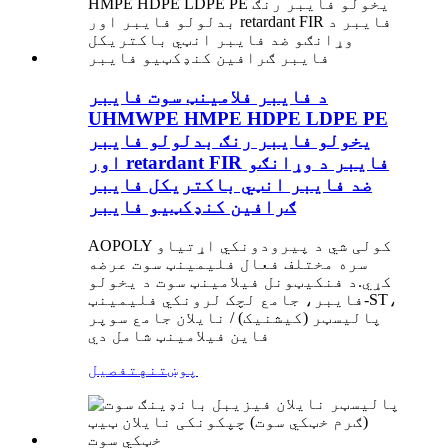
د فایبر فلامینټ سوت فایبر
UHMWPE HMPE HDPE LDPE PE
یخولو فایبر رنګ بدلولو فایبر
اور retardant FIR فایبر د وړانګو
ضد فایبر انټي باکتریکل فایبر
ګرافین کنډکټیو فایبر
AOPOLY کولی شي د پیرودونکي اړتیاو
سره مختلف فعال فلیمینټ سوت عرضه
کړي.د فنکیټونل فیلامینټ سوت د یخولو
فایبر، جامع لچک لرونکي فلیمینټ-ST،
پالیسټر (کیشنیک) / نایلان جامع سوپر
فاین فیلامینټ شامل دي
پوښتنه
تفصیل