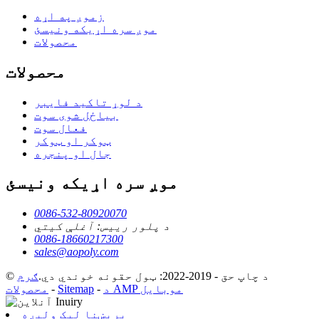
زموږ په اړه
موږ سره اړیکه ونیسئ
محصولات
محصولات
د لوړ تاکید فایبر
بیاځل شوی سوت
فعال سوت
ټوکر او ټوکر
جال او پنجره
موږ سره اړیکه ونیسئ
0086-532-80920070
د پلور رییس: آغلې کیتي
0086-18660217300
sales@aopoly.com
© د چاپ حق - 2019-2022: ټول حقونه خوندي دي.
ګرم
د AMP موبایل
-
Sitemap
-
محصولات
برېښنا لیک ولېږه