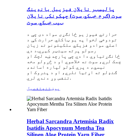
پالیسټر نایلان فیزیبل بانډینګ
سوت (ګرم خټکي سوت) چپکونکی نایلان
ټیټ خټکي سوت
حرارتي فیوز یو ځانګړی مواد دی چې د
تودوخې لخوا په یو ټاکلي حرارت کې د
اصلي موادو فزیکي ملکیتونو ته زیان
رسولو پرته سینټر کیږي.د دې
ځانګړتیاوې دا دي چې پارچه ښه لچک او
چمک لري، سوت نه خلاصوي او د ځړولو مخه
نیسي، د پرې کولو لپاره اسانه،
ګنډلو ته اړتیا نلري، او د پنروک او
تنفس وړ دندې لري.
پوښتنه
تفصیل
Herbal Sarcandra Artemisia Radix
Isatidis Apocynum Mentha Tea
Silinen Aloe Protein Yarn Fiber