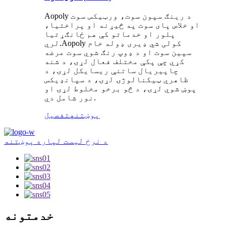
Aopoly د رینګ سپون سوت، ورټیکس سوت
او خلاص پای سوت په څیړنه او پراختیا،
پلور او خدماتو کې هم ځانګړتیا
لري.Aopoly کولی شي ډیری ډوله خام
سپین سوت او د ډوپ رنګ شوي سوت عرضه
کړي چې پکې مختلف فعال لړۍ، د شنه
چاپیریال ساتنې ریسایکل لړۍ، د
ظاهري ټیکنالوژۍ لړۍ، د سپانډیکس
پوښ شوي لړۍ، د څو برخو مخلوط لړۍ او
نور شامل دي.
پوښتنه
تفصیل
د نرخ لیست لپاره پوښتنه
خدمتونه