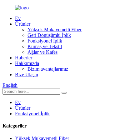
Ev
Ürünler
Yüksek Mukavemetli Fiber
Geri Dönüşümlü İplik
Fonksiyonel İplik
Kumaş ve Tekstil
Ağlar ve Kafes
Haberler
Hakkımızda
Bizim avantajlarımız
Bize Ulaşın
English
Ev
Ürünler
Fonksiyonel İplik
Kategoriler
Yüksek Mukavemetli Fiber