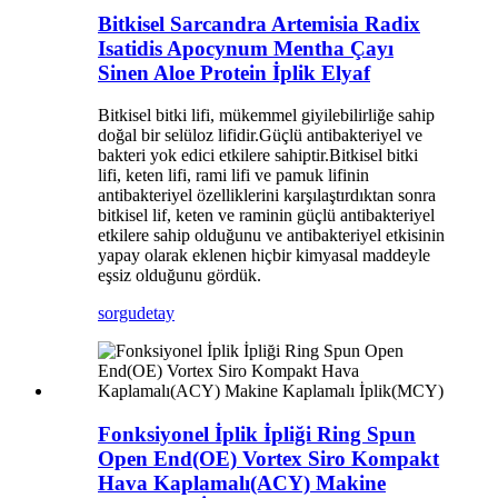
Bitkisel Sarcandra Artemisia Radix
Isatidis Apocynum Mentha Çayı
Sinen Aloe Protein İplik Elyaf
Bitkisel bitki lifi, mükemmel giyilebilirliğe sahip
doğal bir selüloz lifidir.Güçlü antibakteriyel ve
bakteri yok edici etkilere sahiptir.Bitkisel bitki
lifi, keten lifi, rami lifi ve pamuk lifinin
antibakteriyel özelliklerini karşılaştırdıktan sonra
bitkisel lif, keten ve raminin güçlü antibakteriyel
etkilere sahip olduğunu ve antibakteriyel etkisinin
yapay olarak eklenen hiçbir kimyasal maddeyle
eşsiz olduğunu gördük.
sorgu
detay
Fonksiyonel İplik İpliği Ring Spun
Open End(OE) Vortex Siro Kompakt
Hava Kaplamalı(ACY) Makine