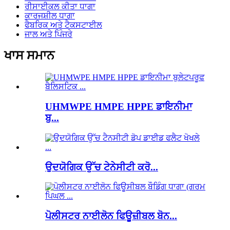
ਰੀਸਾਈਕਲ ਕੀਤਾ ਧਾਗਾ
ਕਾਰਜਸ਼ੀਲ ਧਾਗਾ
ਫੈਬਰਿਕ ਅਤੇ ਟੈਕਸਟਾਈਲ
ਜਾਲ ਅਤੇ ਪਿੰਜਰੇ
ਖਾਸ ਸਮਾਨ
UHMWPE HMPE HPPE ਡਾਇਨੀਮਾ
ਬੁ...
ਉਦਯੋਗਿਕ ਉੱਚ ਟੇਨੇਸੀਟੀ ਕਰੋ...
ਪੋਲੀਸਟਰ ਨਾਈਲੋਨ ਫਿਊਜ਼ੀਬਲ ਬੋਨ...