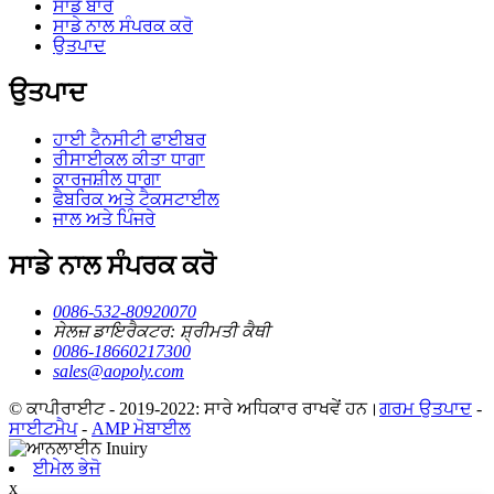
ਸਾਡੇ ਬਾਰੇ
ਸਾਡੇ ਨਾਲ ਸੰਪਰਕ ਕਰੋ
ਉਤਪਾਦ
ਉਤਪਾਦ
ਹਾਈ ਟੈਨਸੀਟੀ ਫਾਈਬਰ
ਰੀਸਾਈਕਲ ਕੀਤਾ ਧਾਗਾ
ਕਾਰਜਸ਼ੀਲ ਧਾਗਾ
ਫੈਬਰਿਕ ਅਤੇ ਟੈਕਸਟਾਈਲ
ਜਾਲ ਅਤੇ ਪਿੰਜਰੇ
ਸਾਡੇ ਨਾਲ ਸੰਪਰਕ ਕਰੋ
0086-532-80920070
ਸੇਲਜ਼ ਡਾਇਰੈਕਟਰ: ਸ਼੍ਰੀਮਤੀ ਕੈਥੀ
0086-18660217300
sales@aopoly.com
© ਕਾਪੀਰਾਈਟ - 2019-2022: ਸਾਰੇ ਅਧਿਕਾਰ ਰਾਖਵੇਂ ਹਨ।
ਗਰਮ ਉਤਪਾਦ
-
ਸਾਈਟਮੈਪ
-
AMP ਮੋਬਾਈਲ
ਈਮੇਲ ਭੇਜੋ
x