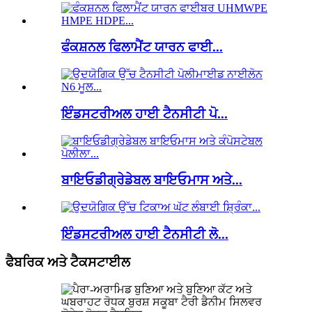
ਫੰਕਸ਼ਨਲ ਫਿਲਾਮੈਂਟ ਯਾਰਨ ਫਾਈ...
ਇੰਡਸਟਰੀਅਲ ਹਾਈ ਟੈਨਸੀਟੀ ਪੋ...
ਬਾਇਓਡੀਗ੍ਰੇਡੇਬਲ ਬਾਇਓਮਾਸ ਅਤੇ...
ਇੰਡਸਟਰੀਅਲ ਹਾਈ ਟੈਨਸੀਟੀ ਲੋ...
ਫੈਬਰਿਕ ਅਤੇ ਟੈਕਸਟਾਈਲ