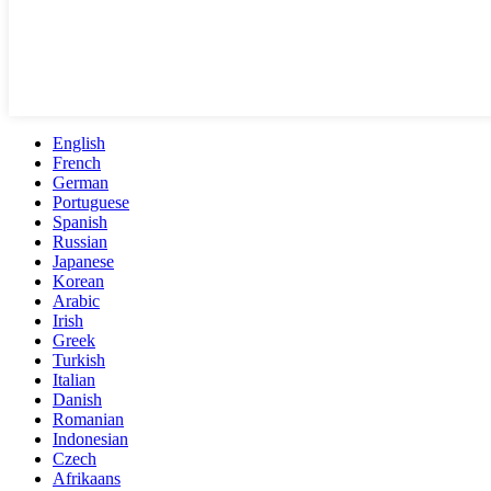
English
French
German
Portuguese
Spanish
Russian
Japanese
Korean
Arabic
Irish
Greek
Turkish
Italian
Danish
Romanian
Indonesian
Czech
Afrikaans