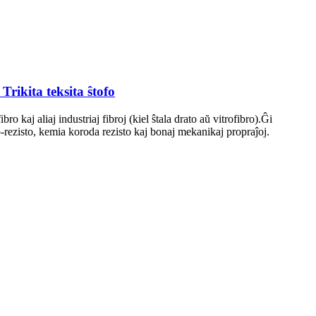
ikita teksita ŝtofo
o kaj aliaj industriaj fibroj (kiel ŝtala drato aŭ vitrofibro).Ĝi
fo-rezisto, kemia koroda rezisto kaj bonaj mekanikaj propraĵoj.