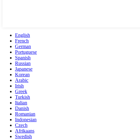
English
French
German
Portuguese
Spanish
Russian
Japanese
Korean
Arabic
Irish
Greek
Turkish
Italian
Danish
Romanian
Indonesian
Czech
Afrikaans
Swedish