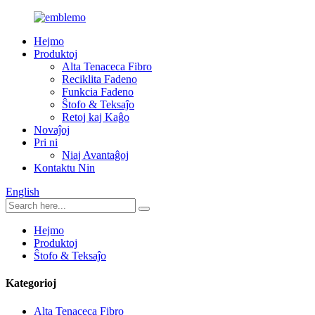
Hejmo
Produktoj
Alta Tenaceca Fibro
Reciklita Fadeno
Funkcia Fadeno
Ŝtofo & Teksaĵo
Retoj kaj Kaĝo
Novaĵoj
Pri ni
Niaj Avantaĝoj
Kontaktu Nin
English
Hejmo
Produktoj
Ŝtofo & Teksaĵo
Kategorioj
Alta Tenaceca Fibro