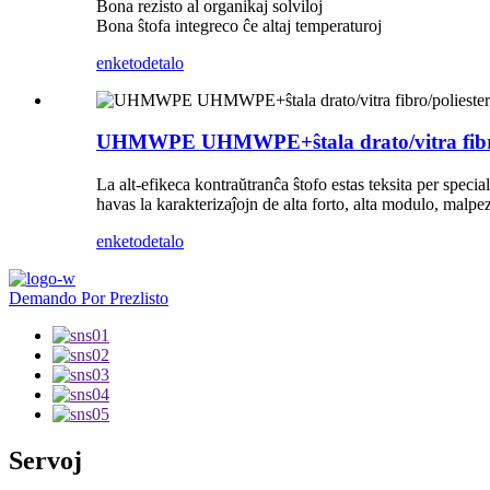
Bona rezisto al organikaj solviloj
Bona ŝtofa integreco ĉe altaj temperaturoj
enketo
detalo
UHMWPE UHMWPE+ŝtala drato/vitra fibro/pol
La alt-efikeca kontraŭtranĉa ŝtofo estas teksita per specia
havas la karakterizaĵojn de alta forto, alta modulo, malpe
enketo
detalo
Demando Por Prezlisto
Servoj