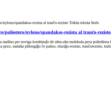
iestero/nylono/spandakso-rezista al tranĉo-rezisto Tr
la maŝino per noviga kombinaĵo de ultra-alta molekula peza polietilena fibr
za pezo, malalta plilongiĝo ĉe paŭzo, eluziĝo-rezisto, tranĉorezisto, tra