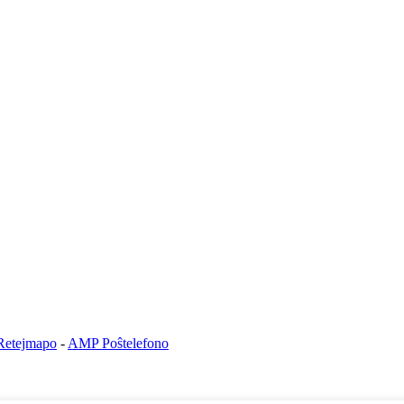
Retejmapo
-
AMP Poŝtelefono