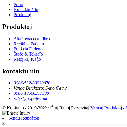
Pri ni
Kontaktu Nin
Produktoj
Produktoj
Alta Tenaceca Fibro
Reciklita Fadeno
Funkcia Fadeno
Ŝtofo & Teksaĵo
Retoj kaj Kaĝo
kontaktu nin
0086-532-80920070
Venda Direktoro: S-ino Cathy
0086-18660217300
sales@aopoly.com
© Kopirajto - 2019-2022 : Ĉiuj Rajtoj Rezervitaj.
Varmaj Produktoj
-
Sendu Retpoŝton
x