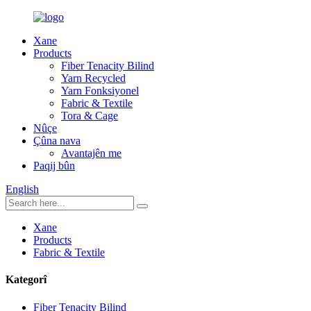
Xane
Products
Fiber Tenacity Bilind
Yarn Recycled
Yarn Fonksiyonel
Fabric & Textile
Tora & Cage
Nûçe
Çûna nava
Avantajên me
Paqij bûn
English
Xane
Products
Fabric & Textile
Kategorî
Fiber Tenacity Bilind