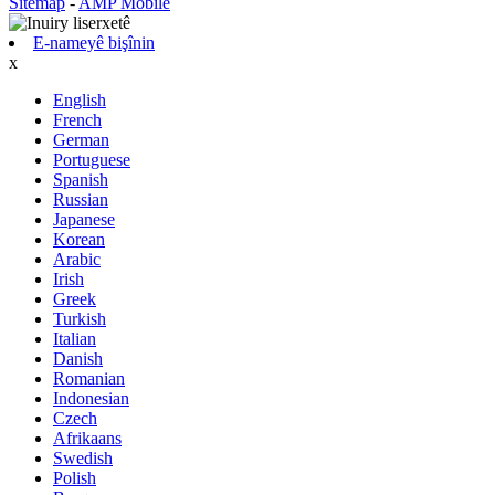
Sitemap
-
AMP Mobile
E-nameyê bişînin
x
English
French
German
Portuguese
Spanish
Russian
Japanese
Korean
Arabic
Irish
Greek
Turkish
Italian
Danish
Romanian
Indonesian
Czech
Afrikaans
Swedish
Polish