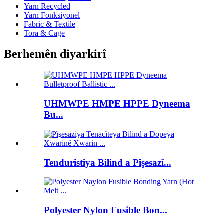
Yarn Recycled
Yarn Fonksiyonel
Fabric & Textile
Tora & Cage
Berhemên diyarkirî
UHMWPE HMPE HPPE Dyneema
Bu...
Tenduristiya Bilind a Pîşesazî...
Polyester Nylon Fusible Bon...