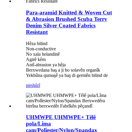
Para-aramid Knitted & Woven Cut
& Abrasion Brushed Scuba Terry
Denim Silver Coated Fabrics
Resistant
Hêza bilind
Non-conductive
No xala helandinê
Agirê kêm
Antî-abrasion ya hêja
Berxwedana baş a ji bo solavên organîk
Yekbûna qumaşê ya baş di germên bilind de
pirs
hûrî
UHMWPE UHMWPE+ Têlê
pola/Lîma
cam/Polîester/Nylon/Spandax