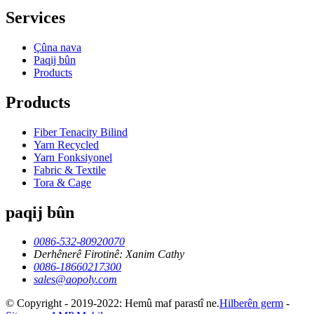
Services
Çûna nava
Paqij bûn
Products
Products
Fiber Tenacity Bilind
Yarn Recycled
Yarn Fonksiyonel
Fabric & Textile
Tora & Cage
paqij bûn
0086-532-80920070
Derhênerê Firotinê: Xanim Cathy
0086-18660217300
sales@aopoly.com
© Copyright - 2019-2022: Hemû maf parastî ne.
Hilberên germ
-