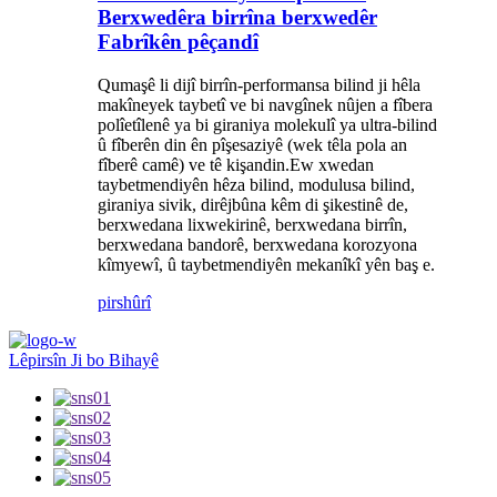
Berxwedêra birrîna berxwedêr
Fabrîkên pêçandî
Qumaşê li dijî birrîn-performansa bilind ji hêla
makîneyek taybetî ve bi navgînek nûjen a fîbera
polîetîlenê ya bi giraniya molekulî ya ultra-bilind
û fîberên din ên pîşesaziyê (wek têla pola an
fîberê camê) ve tê kişandin.Ew xwedan
taybetmendiyên hêza bilind, modulusa bilind,
giraniya sivik, dirêjbûna kêm di şikestinê de,
berxwedana lixwekirinê, berxwedana birrîn,
berxwedana bandorê, berxwedana korozyona
kîmyewî, û taybetmendiyên mekanîkî yên baş e.
pirs
hûrî
Lêpirsîn Ji bo Bihayê