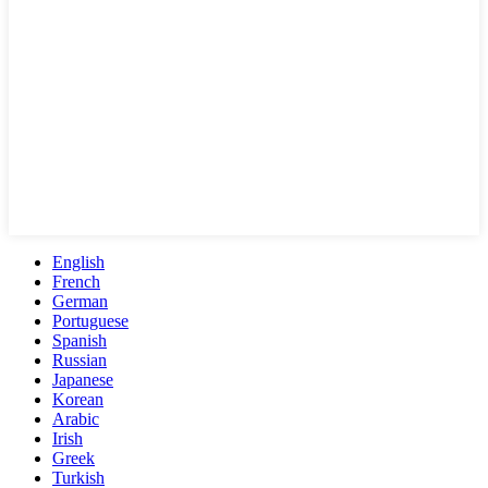
English
French
German
Portuguese
Spanish
Russian
Japanese
Korean
Arabic
Irish
Greek
Turkish