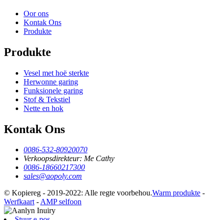
Oor ons
Kontak Ons
Produkte
Produkte
Vesel met hoë sterkte
Herwonne garing
Funksionele garing
Stof & Tekstiel
Nette en hok
Kontak Ons
0086-532-80920070
Verkoopsdirekteur: Me Cathy
0086-18660217300
sales@aopoly.com
© Kopiereg - 2019-2022: Alle regte voorbehou.
Warm produkte
-
Werfkaart
-
AMP selfoon
Stuur e-pos