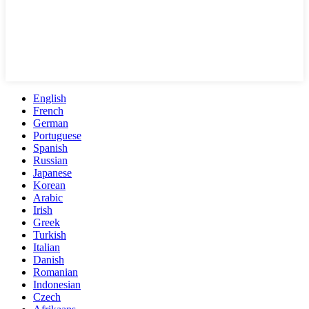
English
French
German
Portuguese
Spanish
Russian
Japanese
Korean
Arabic
Irish
Greek
Turkish
Italian
Danish
Romanian
Indonesian
Czech