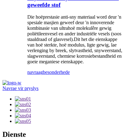
geweefde stof
Die hoëprestasie anti-sny materiaal word deur 'n
spesiale masjien geweef deur 'n innoverende
kombinasie van ultrahoë molekulêre gewig
poliëtileenvesel en ander industriële vesels (soos
staaldraad of glasvesel).Dit het die eienskappe
van hoë sterkte, hoë modulus, ligte gewig, lae
verlenging by breek, slytvastheid, snyweerstand,
slagweerstand, chemiese korrosiebestandheid en
goeie meganiese eienskappe.
navraag
besonderhede
Navrae vir pryslys
Dienste