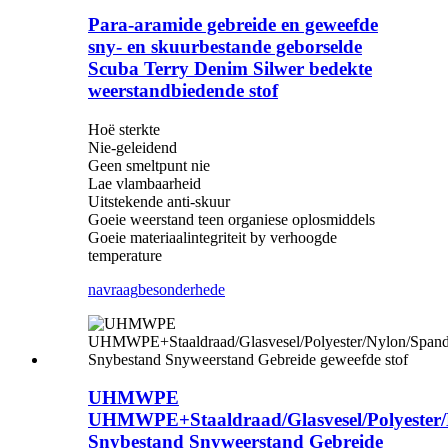
Para-aramide gebreide en geweefde
sny- en skuurbestande geborselde
Scuba Terry Denim Silwer bedekte
weerstandbiedende stof
Hoë sterkte
Nie-geleidend
Geen smeltpunt nie
Lae vlambaarheid
Uitstekende anti-skuur
Goeie weerstand teen organiese oplosmiddels
Goeie materiaalintegriteit by verhoogde
temperature
navraag
besonderhede
UHMWPE
UHMWPE+Staaldraad/Glasvesel/Polyester
Snybestand Snyweerstand Gebreide