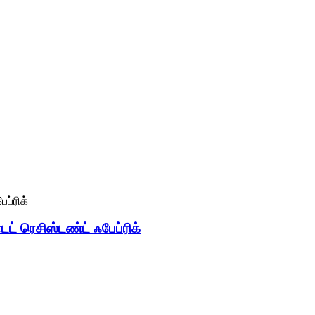
ோடட் ரெசிஸ்டண்ட் ஃபேப்ரிக்