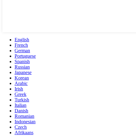
English
French
German
Portuguese
Spanish
Russian
Japanese
Korean
Arabic
Irish
Greek
Turkish
Italian
Danish
Romanian
Indonesian
Czech
Afrikaans