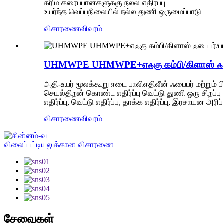
கரிம கரைப்பான்களுக்கு நல்ல எதிர்ப்பு
உயர்ந்த வெப்பநிலையில் நல்ல துணி ஒருமைப்பாடு
விசாரணை
விவரம்
UHMWPE UHMWPE+எஃகு கம்பி/கிளாஸ் ஃபைபர்/
அதி-உயர் மூலக்கூறு எடை பாலிஎதிலீன் ஃபைபர் மற்ற
செயல்திறன் கொண்ட எதிர்ப்பு வெட்டு துணி ஒரு சிறப்
எதிர்ப்பு, வெட்டு எதிர்ப்பு, தாக்க எதிர்ப்பு, இரசாயன 
விசாரணை
விவரம்
விலைப்பட்டியலுக்கான விசாரணை
சேவைகள்