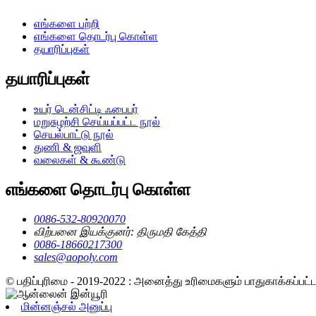
எங்களை பற்றி
எங்களை தொடர்பு கொள்ள
தயாரிப்புகள்
தயாரிப்புகள்
உயர் டென்சிட்டி ஃபைபர்
மறுசுழற்சி செய்யப்பட்ட நூல்
செயல்பாட்டு நூல்
துணி & ஜவுளி
வலைகள் & கூண்டு
எங்களை தொடர்பு கொள்ள
0086-532-80920070
விற்பனை இயக்குனர்: திருமதி கேத்தி
0086-18660217300
sales@aopoly.com
© பதிப்புரிமை - 2019-2022 : அனைத்து உரிமைகளும் பாதுகாக்கப்பட
மின்னஞ்சல் அனுப்பு