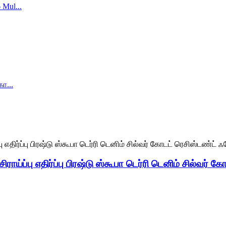
ாய்ப்பு எதிர்ப்பு பிரஷ்டு ஸ்கூபா டெர்ரி டெனிம் சில்வர் க