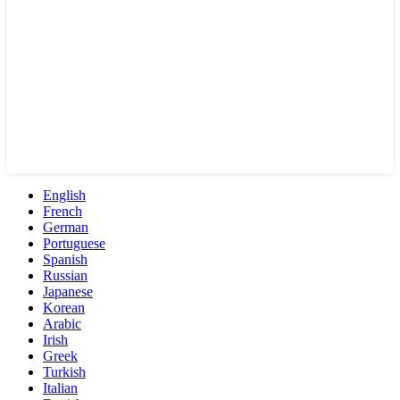
English
French
German
Portuguese
Spanish
Russian
Japanese
Korean
Arabic
Irish
Greek
Turkish
Italian