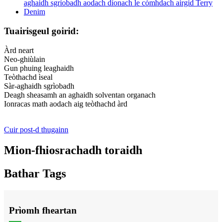
Tuairisgeul goirid:
Àrd neart
Neo-ghiùlain
Gun phuing leaghaidh
Teòthachd ìseal
Sàr-aghaidh sgrìobadh
Deagh sheasamh an aghaidh solventan organach
Ionracas math aodach aig teòthachd àrd
Cuir post-d thugainn
Mion-fhiosrachadh toraidh
Bathar Tags
Prìomh fheartan