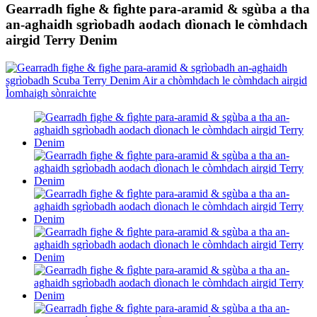
Gearradh fighe & fìghte para-aramid & sgùba a tha
an-aghaidh sgrìobadh aodach dìonach le còmhdach
airgid Terry Denim