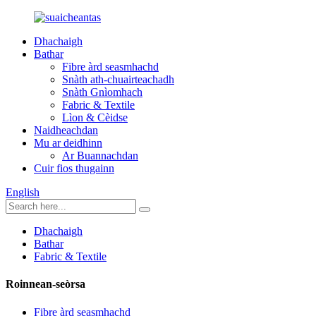
Dhachaigh
Bathar
Fibre àrd seasmhachd
Snàth ath-chuairteachadh
Snàth Gnìomhach
Fabric & Textile
Lìon & Cèidse
Naidheachdan
Mu ar deidhinn
Ar Buannachdan
Cuir fios thugainn
English
Dhachaigh
Bathar
Fabric & Textile
Roinnean-seòrsa
Fibre àrd seasmhachd