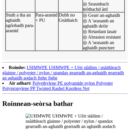
◎ Seasmhach
teòthachd àrd
Stuth a tha an
Para-aramid
Dubh no
◎ Gearr an-aghaidh
aghaidh
+ PU
Gnàthaich
◎ A 'seasamh an
sgrìobadh para-
aghaidh deòir
aramid
◎ Retardant lasair
◎ Abrasion resistant
◎ A 'seasamh an
aghaidh puncture
Roimhe:
UHMWPE UHMWPE + Uèir stàilinn / snàithleach
glainne / polyester / nylon / spandax gearradh an-aghaidh gearradh
an aghaidh aodach fighe fighe
Air adhart:
Polyethylene PE polyamide nylon Polyester
Polypropylene PP Twisted Rashel Knotless Net
Roinnean-seòrsa bathar