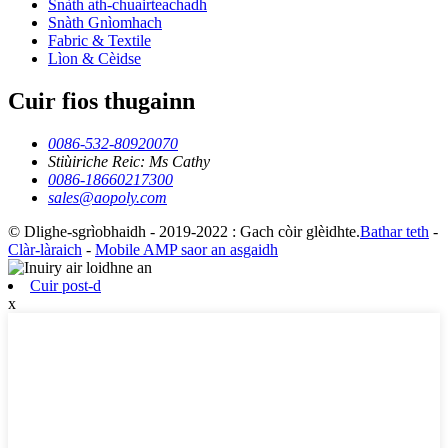
Snàth ath-chuairteachadh
Snàth Gnìomhach
Fabric & Textile
Lìon & Cèidse
Cuir fios thugainn
0086-532-80920070
Stiùiriche Reic: Ms Cathy
0086-18660217300
sales@aopoly.com
© Dlighe-sgrìobhaidh - 2019-2022 : Gach còir glèidhte.
Bathar teth
-
Clàr-làraich
-
Mobile AMP saor an asgaidh
Cuir post-d
x