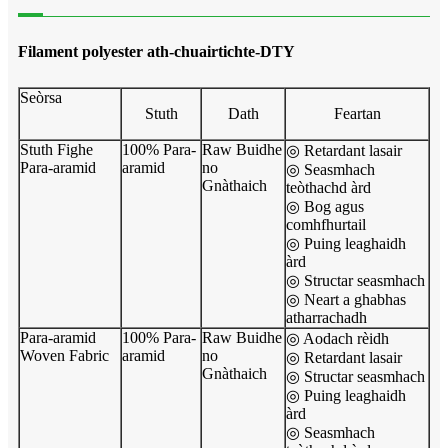
Filament polyester ath-chuairtichte-DTY
Seòrsa
Stuth
Dath
Feartan
Stuth Fighe
100% Para-
Raw Buidhe
◎ Retardant lasair
Para-aramid
aramid
no
◎ Seasmhach
Gnàthaich
teòthachd àrd
◎ Bog agus
comhfhurtail
◎ Puing leaghaidh
àrd
◎ Structar seasmhach
◎ Neart a ghabhas
atharrachadh
Para-aramid
100% Para-
Raw Buidhe
◎ Aodach rèidh
Woven Fabric
aramid
no
◎ Retardant lasair
Gnàthaich
◎ Structar seasmhach
◎ Puing leaghaidh
àrd
◎ Seasmhach