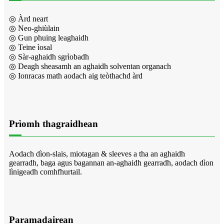
◎ Àrd neart
◎ Neo-ghiùlain
◎ Gun phuing leaghaidh
◎ Teine ìosal
◎ Sàr-aghaidh sgrìobadh
◎ Deagh sheasamh an aghaidh solventan organach
◎ Ionracas math aodach aig teòthachd àrd
Prìomh thagraidhean
Aodach dìon-slais, miotagan & sleeves a tha an aghaidh
gearradh, baga agus bagannan an-aghaidh gearradh, aodach dìon
lìnigeadh comhfhurtail.
Paramadairean