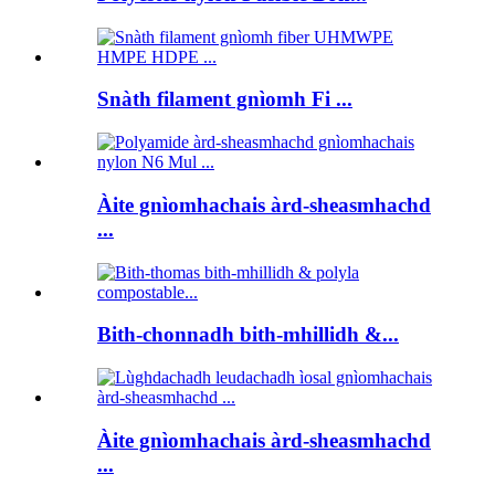
Snàth filament gnìomh Fi ...
Àite gnìomhachais àrd-sheasmhachd
...
Bith-chonnadh bith-mhillidh &...
Àite gnìomhachais àrd-sheasmhachd
...