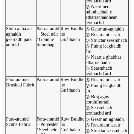
teòthachd àrd
◎ Neart neo-
mhothachail ri
atharrachaidhean
teothachd
Stuth a tha an
Para-aramid
Raw Buidhe
◎ Gearr an-aghaidh
aghaidh
+ Steel uèir
no
◎ Retardant lasair
gearradh para-
/ Glainne
Gnàthaich
◎ Structar seasmhach
aramid
freumhag
◎ Puing leaghaidh
àrd
◎ Neart a ghabhas
atharrachadh
◎ Seasmhach
teòthachd àrd
Para-aramid
Para-aramid
Raw Buidhe
◎ Retardant lasair
Brushed Fabric
no
◎ Puing leaghaidh
Gnàthaich
àrd
◎ Bog agus
comhfhurtail
◎ Seasmhach
teòthachd àrd
Para-aramid
Para-aramid
Raw Buidhe
◎ Gearr an-aghaidh
Scuba Fabric
+ Polyester
no
◎ Retardant lasair
/ Steel uèir
Gnàthaich
◎ Structar seasmhach