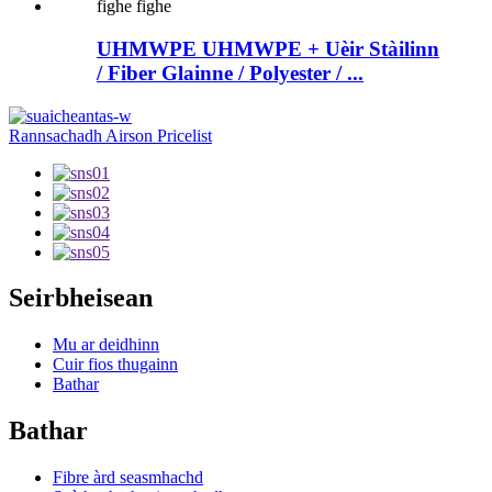
UHMWPE UHMWPE + Uèir Stàilinn
/ Fiber Glainne / Polyester / ...
Rannsachadh Airson Pricelist
Seirbheisean
Mu ar deidhinn
Cuir fios thugainn
Bathar
Bathar
Fibre àrd seasmhachd