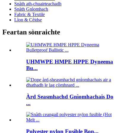
Snàth ath-chuairteachadh
Snàth Gnìomhach
Fabric & Textile
Lìon & Cèidse
Feartan sònraichte
UHMWPE HMPE HPPE Dyneema
Bu...
Àrd Seasmhachd Gnìomhachais Do
...
Polyester nylon Fusible Bon...