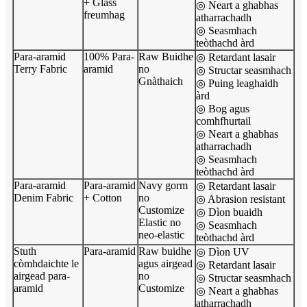
+ Glass
◎ Neart a ghabhas
freumhag
atharrachadh
◎ Seasmhach
teòthachd àrd
Para-aramid
100% Para-
Raw Buidhe
◎ Retardant lasair
Terry Fabric
aramid
no
◎ Structar seasmhach
Gnàthaich
◎ Puing leaghaidh
àrd
◎ Bog agus
comhfhurtail
◎ Neart a ghabhas
atharrachadh
◎ Seasmhach
teòthachd àrd
Para-aramid
Para-aramid
Navy gorm
◎ Retardant lasair
Denim Fabric
+ Cotton
no
◎ Abrasion resistant
Customize
◎ Dìon buaidh
Elastic no
◎ Seasmhach
neo-elastic
teòthachd àrd
Stuth
Para-aramid
Raw buidhe
◎ Dìon UV
còmhdaichte le
agus airgead
◎ Retardant lasair
airgead para-
no
◎ Structar seasmhach
aramid
Customize
◎ Neart a ghabhas
atharrachadh