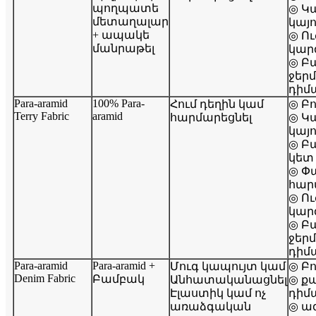
պողպատե
◎ Կ
մետաղալար
կայո
+ ապակե
◎ Ու
մանրաթել
կար
◎ Բ
ջեր
դիմ
Para-aramid
100% Para-
Հում դեղին կամ
◎ Բ
Terry Fabric
aramid
հարմարեցնել
◎ Կ
կայո
◎ Բ
կետ
◎ Փ
հար
◎ Ու
կար
◎ Բ
ջեր
դիմ
Para-aramid
Para-aramid +
Մուգ կապույտ կամ
◎ Բ
Denim Fabric
Բամբակ
Անհատականացնել
◎ քա
Էլաստիկ կամ ոչ
դիմ
առաձգական
◎ ազ