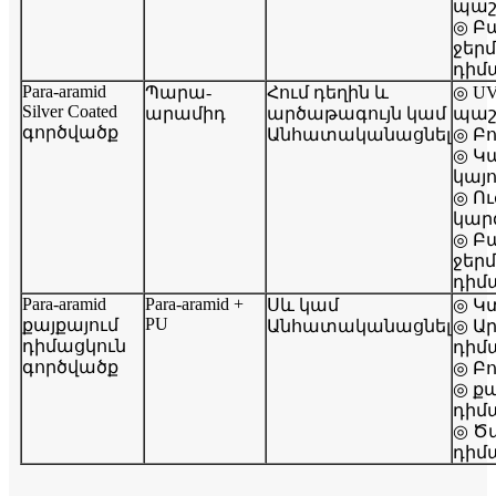
պաշ
◎ Բ
ջեր
դիմ
Para-aramid
Պարա-
Հում դեղին և
◎ U
Silver Coated
արամիդ
արծաթագույն կամ
պաշ
գործվածք
Անհատականացնել
◎ Բ
◎ Կ
կայո
◎ Ու
կար
◎ Բ
ջեր
դիմ
Para-aramid
Para-aramid +
Սև կամ
◎ Կ
PU
քայքայում
Անհատականացնել
◎ Ա
դիմացկուն
դիմ
գործվածք
◎ Բ
◎ քա
դիմ
◎ Ծ
դիմ