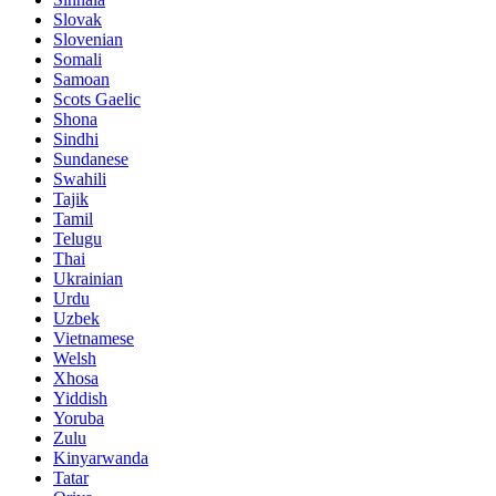
Slovak
Slovenian
Somali
Samoan
Scots Gaelic
Shona
Sindhi
Sundanese
Swahili
Tajik
Tamil
Telugu
Thai
Ukrainian
Urdu
Uzbek
Vietnamese
Welsh
Xhosa
Yiddish
Yoruba
Zulu
Kinyarwanda
Tatar