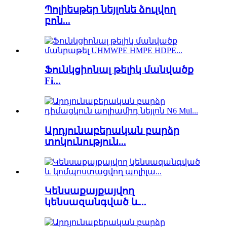
Պոլիեսթեր նեյլոնե ձուլվող
բոն...
Ֆունկցիոնալ թելիկ մանվածք
Fi...
Արդյունաբերական բարձր
տոկունություն...
Կենսաքայքայվող
կենսազանգված և...