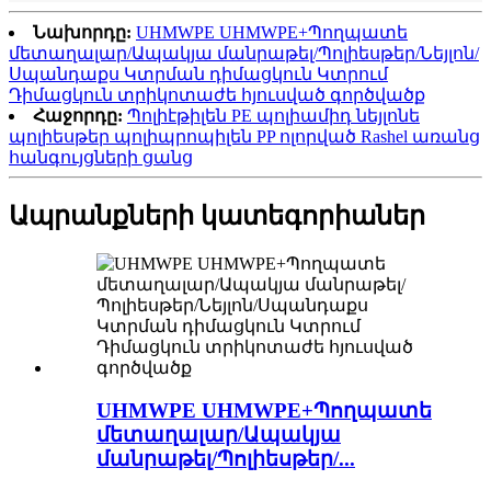
Նախորդը:
UHMWPE UHMWPE+Պողպատե
մետաղալար/Ապակյա մանրաթել/Պոլիեսթեր/Նեյլոն/
Սպանդաքս Կտրման դիմացկուն Կտրում
Դիմացկուն տրիկոտաժե հյուսված գործվածք
Հաջորդը:
Պոլիէթիլեն PE պոլիամիդ նեյլոնե
պոլիեսթեր պոլիպրոպիլեն PP ոլորված Rashel առանց
հանգույցների ցանց
Ապրանքների կատեգորիաներ
UHMWPE UHMWPE+Պողպատե
մետաղալար/Ապակյա
մանրաթել/Պոլիեսթեր/...