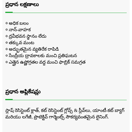
ప్రధాన లక్షణాలు
◎ అధిక బలం
◎ నాన్-వాహక
◎ ద్రవీభవన స్థానం లేదు
◎ తక్కువ మంట
◎ అద్భుతమైన వ్యతిరేక రాపిడి
◎ సేంద్రీయ ద్రావకాలకు మంచి ప్రతిఘటన
◎ ఎత్తైన ఉష్ణోగ్రతల వద్ద మంచి ఫాబ్రిక్ సమగ్రత
ప్రధాన అప్లికేషన్లు
స్లాష్ రెసిస్టెంట్ క్లాత్, కట్ రెసిస్టెంట్ గ్లోవ్స్ & స్లీవ్‌లు, యాంటీ-కట్ బ్యాగ్
మరియు లగేజీ, ప్రొటెక్టివ్ గార్మెంట్స్ సౌకర్యవంతమైన లైనింగ్.