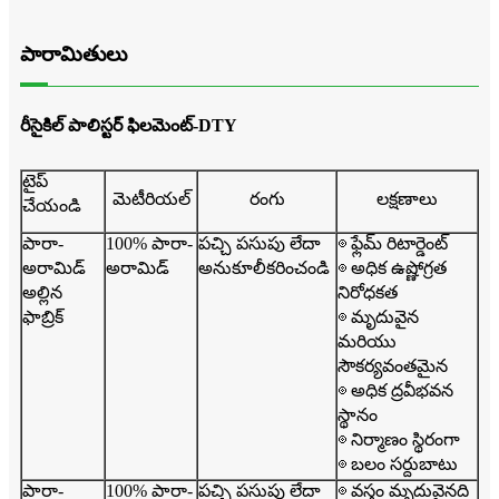
పారామితులు
రీసైకిల్ పాలిస్టర్ ఫిలమెంట్-DTY
టైప్
మెటీరియల్
రంగు
లక్షణాలు
చేయండి
పారా-
100% పారా-
పచ్చి పసుపు లేదా
◎ ఫ్లేమ్ రిటార్డెంట్
అరామిడ్
అరామిడ్
అనుకూలీకరించండి
◎ అధిక ఉష్ణోగ్రత
అల్లిన
నిరోధకత
ఫాబ్రిక్
◎ మృదువైన
మరియు
సౌకర్యవంతమైన
◎ అధిక ద్రవీభవన
స్థానం
◎ నిర్మాణం స్థిరంగా
◎ బలం సర్దుబాటు
పారా-
100% పారా-
పచ్చి పసుపు లేదా
◎ వస్త్రం మృదువైనది