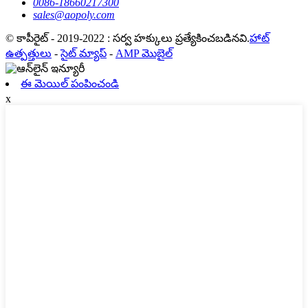
0086-18660217300
sales@aopoly.com
© కాపీరైట్ - 2019-2022 : సర్వ హక్కులు ప్రత్యేకించబడినవి.
హాట్
ఉత్పత్తులు
-
సైట్ మ్యాప్
-
AMP మొబైల్
ఈ మెయిల్ పంపించండి
x