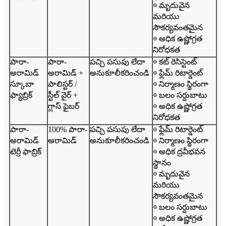
◎ మృదువైన
మరియు
సౌకర్యవంతమైన
◎ అధిక ఉష్ణోగ్రత
నిరోధకత
పారా-
పారా-
పచ్చి పసుపు లేదా
◎ కట్ రెసిస్టెంట్
అరామిడ్
అరామిడ్ +
అనుకూలీకరించండి
◎ ఫ్లేమ్ రిటార్డెంట్
స్కూబా
పాలిస్టర్ /
◎ నిర్మాణం స్థిరంగా
ఫ్యాబ్రిక్
స్టీల్ వైర్ +
◎ బలం సర్దుబాటు
గ్లాస్ ఫైబర్
◎ అధిక ఉష్ణోగ్రత
నిరోధకత
పారా-
100% పారా-
పచ్చి పసుపు లేదా
◎ ఫ్లేమ్ రిటార్డెంట్
అరామిడ్
అరామిడ్
అనుకూలీకరించండి
◎ నిర్మాణం స్థిరంగా
టెర్రీ ఫాబ్రిక్
◎ అధిక ద్రవీభవన
స్థానం
◎ మృదువైన
మరియు
సౌకర్యవంతమైన
◎ బలం సర్దుబాటు
◎ అధిక ఉష్ణోగ్రత