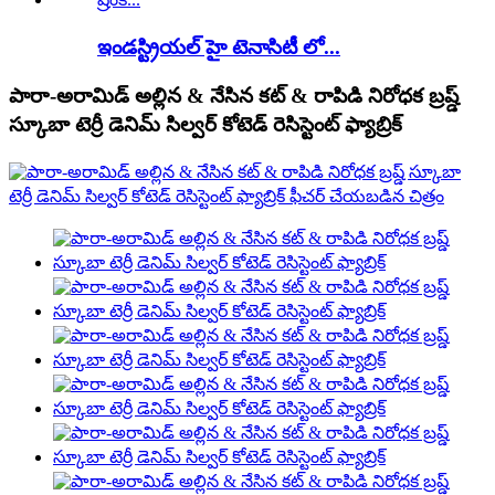
ఇండస్ట్రియల్ హై టెనాసిటీ లో...
పారా-అరామిడ్ అల్లిన & నేసిన కట్ & రాపిడి నిరోధక బ్రష్డ్
స్కూబా టెర్రీ డెనిమ్ సిల్వర్ కోటెడ్ రెసిస్టెంట్ ఫ్యాబ్రిక్