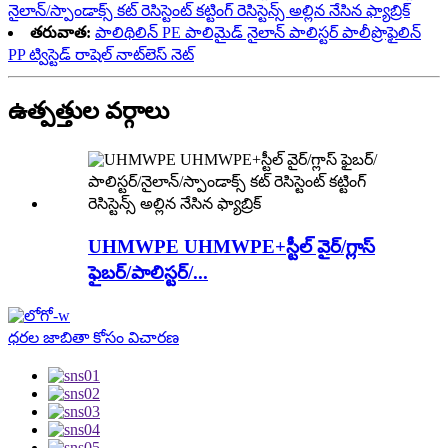
నైలాన్/స్పాండాక్స్ కట్ రెసిస్టెంట్ కట్టింగ్ రెసిస్టెన్స్ అల్లిన నేసిన ఫ్యాబ్రిక్
తరువాత:
పాలిథిలిన్ PE పాలిమైడ్ నైలాన్ పాలిస్టర్ పాలీప్రొఫైలిన్
PP ట్విస్టెడ్ రాషెల్ నాట్‌లెస్ నెట్
ఉత్పత్తుల వర్గాలు
UHMWPE UHMWPE+స్టీల్ వైర్/గ్లాస్
ఫైబర్/పాలిస్టర్/...
ధరల జాబితా కోసం విచారణ