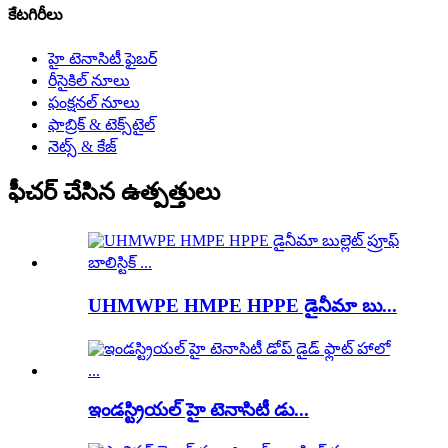
కేటగిరీలు
హై టెనాసిటీ ఫైబర్
రీసైకిల్ నూలు
ఫంక్షనల్ నూలు
ఫాబ్రిక్ & టెక్స్‌టైల్
నెట్స్ & కేజ్
ఫీచర్ చేసిన ఉత్పత్తులు
UHMWPE HMPE HPPE డైనీమా బు...
ఇండస్ట్రియల్ హై టెనాసిటీ డు...