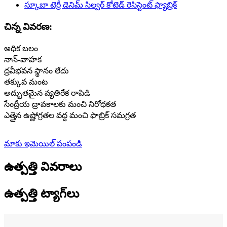
చిన్న వివరణ:
అధిక బలం
నాన్-వాహక
ద్రవీభవన స్థానం లేదు
తక్కువ మంట
అద్భుతమైన వ్యతిరేక రాపిడి
సేంద్రీయ ద్రావకాలకు మంచి నిరోధకత
ఎత్తైన ఉష్ణోగ్రతల వద్ద మంచి ఫాబ్రిక్ సమగ్రత
మాకు ఇమెయిల్ పంపండి
ఉత్పత్తి వివరాలు
ఉత్పత్తి ట్యాగ్‌లు