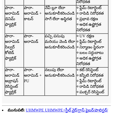
నిరోధకత
పారా-
పారా-
నేవీ బ్లూ లేదా
◎ ఫ్లేమ్ రిటార్డెంట్
అరామిడ్
అరామిడ్ +
అనుకూలీకరించండి
◎ రాపిడి నిరోధకత
డెనిమ్
కాటన్
సాగే లేదా అస్థిరత
◎ ప్రభావ రక్షణ
ఫ్యాబ్రిక్
◎ అధిక ఉష్ణోగ్రత
నిరోధకత
పారా-
పారా-
పచ్చి పసుపు
◎ UV రక్షణ
అరామిడ్
అరామిడ్
మరియు వెండి లేదా
◎ ఫ్లేమ్ రిటార్డెంట్
సిల్వర్
అనుకూలీకరించండి
◎ నిర్మాణం స్థిరంగా
కోటెడ్
◎ బలం సర్దుబాటు
ఫ్యాబ్రిక్
◎ అధిక ఉష్ణోగ్రత
నిరోధకత
పారా-
పారా-
నలుపు లేదా
◎ కట్ రెసిస్టెంట్
అరామిడ్
అరామిడ్ +
అనుకూలీకరించండి
◎ కన్నీటి నిరోధకత
అబ్రాషన్
PU
◎ ఫ్లేమ్ రిటార్డెంట్
రెసిస్టెంట్
◎ రాపిడి నిరోధకత
ఫ్యాబ్రిక్
◎ పంక్చర్ రెసిస్టెంట్
మునుపటి:
UHMWPE UHMWPE+స్టీల్ వైర్/గ్లాస్ ఫైబర్/పాలిస్టర్/