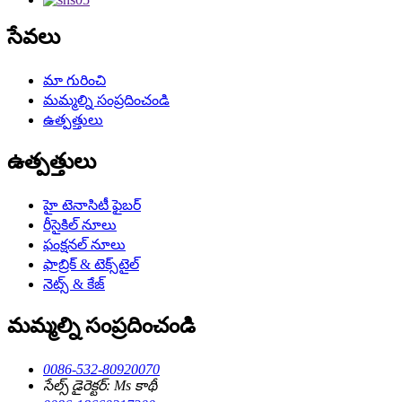
సేవలు
మా గురించి
మమ్మల్ని సంప్రదించండి
ఉత్పత్తులు
ఉత్పత్తులు
హై టెనాసిటీ ఫైబర్
రీసైకిల్ నూలు
ఫంక్షనల్ నూలు
ఫాబ్రిక్ & టెక్స్‌టైల్
నెట్స్ & కేజ్
మమ్మల్ని సంప్రదించండి
0086-532-80920070
సేల్స్ డైరెక్టర్: Ms కాథీ