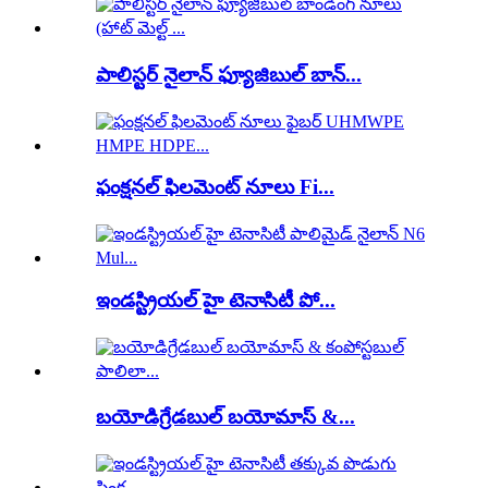
పాలిస్టర్ నైలాన్ ఫ్యూజిబుల్ బాన్...
ఫంక్షనల్ ఫిలమెంట్ నూలు Fi...
ఇండస్ట్రియల్ హై టెనాసిటీ పో...
బయోడిగ్రేడబుల్ బయోమాస్ &...