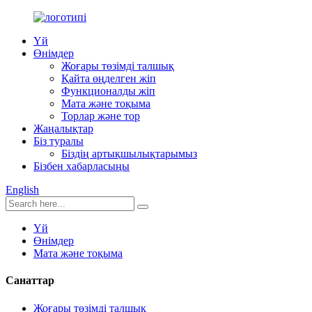
Үй
Өнімдер
Жоғары төзімді талшық
Қайта өңделген жіп
Функционалды жіп
Мата және тоқыма
Торлар және тор
Жаңалықтар
Біз туралы
Біздің артықшылықтарымыз
Бізбен хабарласыңы
English
Үй
Өнімдер
Мата және тоқыма
Санаттар
Жоғары төзімді талшық