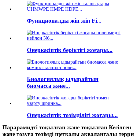
Функционалды жіп жіп Fi...
Өнеркәсіптік беріктігі жоғары...
Биологиялық ыдырайтын
биомасса және...
Өнеркәсіптік төзімділігі жоғары...
Парарамидті тоқылған және тоқылған Кесілген
және тозуға төзімді щеткалы аквалангалы терри