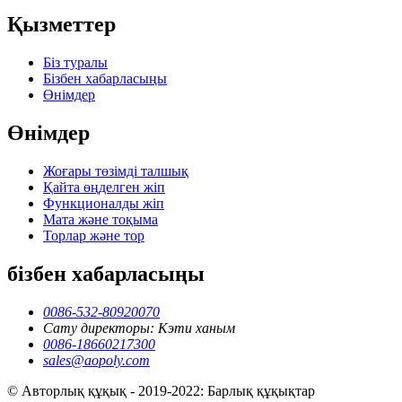
Қызметтер
Біз туралы
Бізбен хабарласыңы
Өнімдер
Өнімдер
Жоғары төзімді талшық
Қайта өңделген жіп
Функционалды жіп
Мата және тоқыма
Торлар және тор
бізбен хабарласыңы
0086-532-80920070
Сату директоры: Кэти ханым
0086-18660217300
sales@aopoly.com
© Авторлық құқық - 2019-2022: Барлық құқықтар