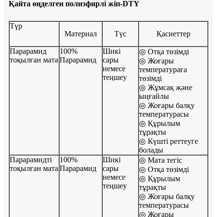
Қайта өңделген полиэфирлі жіп-DTY
Түр
Материал
Түс
Қасиеттер
Парарамид
100%
Шикі
◎ Отқа төзімді
тоқылған мата
Парарамид
сары
◎ Жоғары
немесе
температураға
теңшеу
төзімді
◎ Жұмсақ және
ыңғайлы
◎ Жоғары балқу
температурасы
◎ Құрылым
тұрақты
◎ Күшті реттеуге
болады
Парарамидті
100%
Шикі
◎ Мата тегіс
тоқылған мата
Парарамид
сары
◎ Отқа төзімді
немесе
◎ Құрылым
теңшеу
тұрақты
◎ Жоғары балқу
температурасы
◎ Жоғары