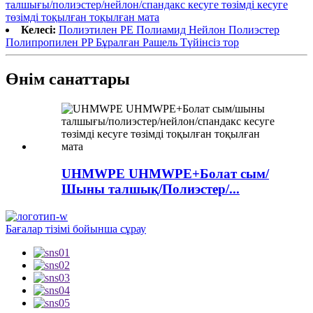
талшығы/полиэстер/нейлон/спандакс кесуге төзімді кесуге
төзімді тоқылған тоқылған мата
Келесі:
Полиэтилен PE Полиамид Нейлон Полиэстер
Полипропилен PP Бұралған Рашель Түйінсіз тор
Өнім санаттары
UHMWPE UHMWPE+Болат сым/
Шыны талшық/Полиэстер/...
Бағалар тізімі бойынша сұрау