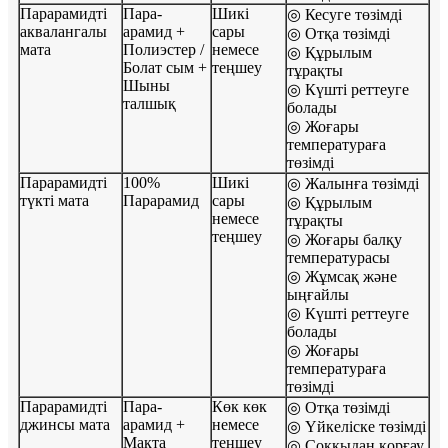
Парарамидті
Пара-
Шикі
◎ Кесуге төзімді
аквалангалы
арамид +
сары
◎ Отқа төзімді
мата
Полиэстер /
немесе
◎ Құрылым
Болат сым +
теңшеу
тұрақты
Шыны
◎ Күшті реттеуге
талшық
болады
◎ Жоғары
температураға
төзімді
Парарамидті
100%
Шикі
◎ Жалынға төзімді
түкті мата
Парарамид
сары
◎ Құрылым
немесе
тұрақты
теңшеу
◎ Жоғары балқу
температурасы
◎ Жұмсақ және
ыңғайлы
◎ Күшті реттеуге
болады
◎ Жоғары
температураға
төзімді
Парарамидті
Пара-
Көк көк
◎ Отқа төзімді
джинсы мата
арамид +
немесе
◎ Үйкеліске төзімді
Мақта
теңшеу
◎ Соққыдан қорғау