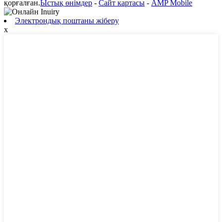
қорғалған.
Ыстық өнімдер
-
Сайт картасы
-
AMP Mobile
Электрондық поштаны жіберу
x