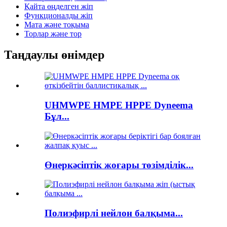
Қайта өңделген жіп
Функционалды жіп
Мата және тоқыма
Торлар және тор
Таңдаулы өнімдер
UHMWPE HMPE HPPE Dyneema
Бұл...
Өнеркәсіптік жоғары төзімділік...
Полиэфирлі нейлон балқыма...