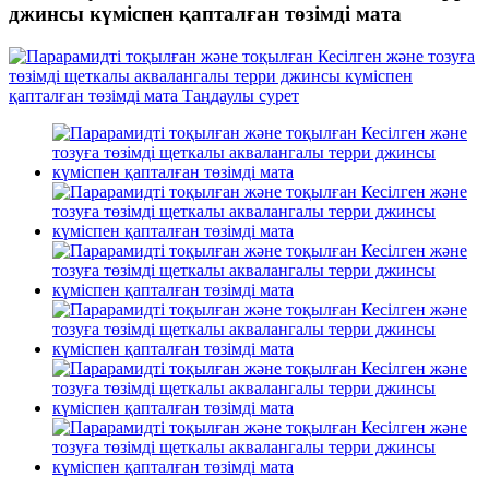
джинсы күміспен қапталған төзімді мата