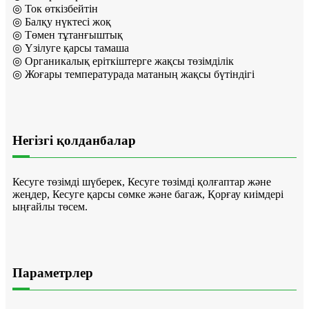
◎ Ток өткізбейтін
◎ Балқу нүктесі жоқ
◎ Төмен тұтанғыштық
◎ Үзілуге ​​қарсы тамаша
◎ Органикалық еріткіштерге жақсы төзімділік
◎ Жоғары температурада матаның жақсы бүтіндігі
Негізгі қолданбалар
Кесуге төзімді шүберек, Кесуге төзімді қолғаптар және
жеңдер, Кесуге қарсы сөмке және багаж, Қорғау киімдері
ыңғайлы төсем.
Параметрлер