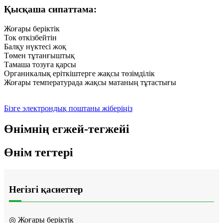
Қысқаша сипаттама:
Жоғары беріктік
Ток өткізбейтін
Балқу нүктесі жоқ
Төмен тұтанғыштық
Тамаша тозуға қарсы
Органикалық еріткіштерге жақсы төзімділік
Жоғары температурада жақсы матаның тұтастығы
Бізге электрондық поштаны жіберіңіз
Өнімнің егжей-тегжейі
Өнім тегтері
Негізгі қасиеттер
◎ Жоғары беріктік