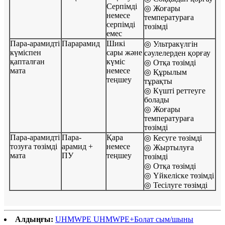
Серпімді
◎ Жоғары
немесе
температураға
серпімді
төзімді
емес
Пара-арамидті
Парарамид
Шикі
◎ Ультракүлгін
күміспен
сары және
сәулелерден қорғау
қапталған
күміс
◎ Отқа төзімді
мата
немесе
◎ Құрылым
теңшеу
тұрақты
◎ Күшті реттеуге
болады
◎ Жоғары
температураға
төзімді
Пара-арамидті
Пара-
Қара
◎ Кесуге төзімді
тозуға төзімді
арамид +
немесе
◎ Жыртылуға
мата
ПУ
теңшеу
төзімді
◎ Отқа төзімді
◎ Үйкеліске төзімді
◎ Тесілуге ​​төзімді
Алдыңғы:
UHMWPE UHMWPE+Болат сым/шыны