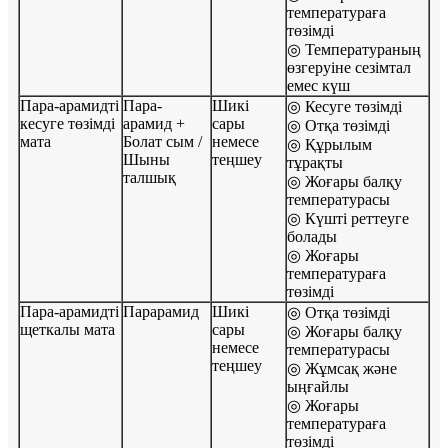
температураға
төзімді
◎ Температураның
өзгеруіне сезімтал
емес күш
Пара-арамидті
Пара-
Шикі
◎ Кесуге төзімді
кесуге төзімді
арамид +
сары
◎ Отқа төзімді
мата
Болат сым /
немесе
◎ Құрылым
Шыны
теңшеу
тұрақты
талшық
◎ Жоғары балқу
температурасы
◎ Күшті реттеуге
болады
◎ Жоғары
температураға
төзімді
Пара-арамидті
Парарамид
Шикі
◎ Отқа төзімді
щеткалы мата
сары
◎ Жоғары балқу
немесе
температурасы
теңшеу
◎ Жұмсақ және
ыңғайлы
◎ Жоғары
температураға
төзімді