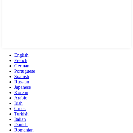
English
French
German
Portuguese
Spanish
Russian
Japanese
Korean
Arabic
Irish
Greek
Turkish
Italian
Danish
Romanian