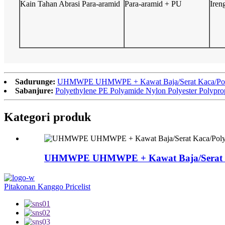
Kain Tahan Abrasi Para-aramid
Para-aramid + PU
Iren
Sadurunge:
UHMWPE UHMWPE + Kawat Baja/Serat Kaca/Polyest
Sabanjure:
Polyethylene PE Polyamide Nylon Polyester Polypro
Kategori produk
UHMWPE UHMWPE + Kawat Baja/Serat Kac
Pitakonan Kanggo Pricelist