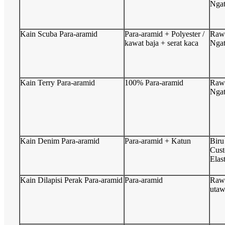
Ngat
Kain Scuba Para-aramid
Para-aramid + Polyester /
Raw
kawat baja + serat kaca
Ngat
Kain Terry Para-aramid
100% Para-aramid
Raw
Ngat
Kain Denim Para-aramid
Para-aramid + Katun
Biru
Cust
Elast
Kain Dilapisi Perak Para-aramid
Para-aramid
Raw 
utaw