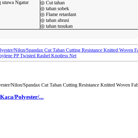
g utawa Ngatur
◎ Cut tahan
◎ tahan sobek
◎ Flame retardant
◎ tahan abrasi
◎ tahan tusukan
er/Nilon/Spandax Cut Tahan Cutting Resistance Knitted Woven Fa
pylene PP Twisted Rashel Knotless Net
a/Polyester/...