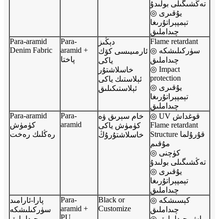
تەڭشىگىلى بولىدۇ
◎ يۇقىرى
تېمپېراتۇرىغا
چىداملىق
Para-aramid
Para-
Flame retardant
دېڭىز
Denim Fabric
aramid +
◎ سۈركىلىشكە
ئارمىيىسى كۆك
پاختا
چىداملىق
ياكى
◎ Impact
خاسلاشتۇر
protection
ئېلاستىك ياكى
◎ يۇقىرى
ئېلاستىكىلىق
تېمپېراتۇرىغا
چىداملىق
Para-aramid
Para-
◎ UV قوغداش
خام سېرىق ۋە
aramid
Flame retardant
كۈمۈش
كۈمۈش ياكى
Structure قۇرۇلما
رەڭلىك رەخت
خاسلاشتۇرۇڭ
مۇقىم
◎ كۈچنى
تەڭشىگىلى بولىدۇ
◎ يۇقىرى
تېمپېراتۇرىغا
چىداملىق
Para-
Black or
◎ كېسىشكە
پارا-ئارامىد
aramid +
Customize
چىداملىق
سۈركىلىشكە
PU
◎ ياش چىداملىق
چىداملىق