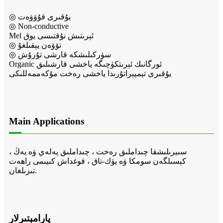
◎ يۇقىرى قۇۋۋەت
◎ Non-conductive
Mel ئېرىتىش نۇقتىسى يوق
◎ تۆۋەن يېقىلغۇ
◎ سۈركىلىشكە قارشى تۇرۇش
Organic ئورگانىك ئېرىتكۈچىگە ياخشى قارشىلىق
يۇقىرى تېمپېراتۇرىدا ياخشى رەخت مۇكەممەللىكى
Main Applications
سىيرىلىشقا چىداملىق رەخت ، چىداملىق پەلەي ۋە يەڭ ،
كېسىلگەن سومكا ۋە يۈك-تاق ، قوغداش كىيىمى راھەت
تىزىلغان.
پارامېتىرلار