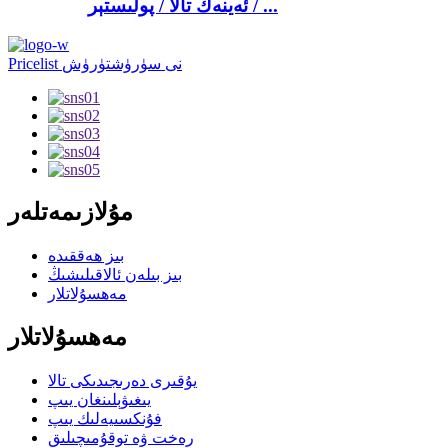
ئەينەك تالا / پولىستېر / ...
Pricelist نى سۈرۈشتۈرۈش
مۇلازىمەتلەر
بىز ھەققىدە
بىز بىلەن ئالاقىلىشىڭ
مەھسۇلاتلار
مەھسۇلاتلار
يۇقىرى دەرىجىدىكى تالا
يىغىۋېلىنغان يىپ
فۇنكسىيەلىك يىپ
رەخت ۋە توقۇمىچىلىق