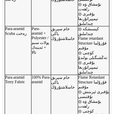
◎ يۇمشاق ۋە
راھەت
◎ يۇقىرى
تېمپېراتۇرىغا
چىداملىق
Para-aramid
Para-
◎ كېسىشكە
خام سېرىق
aramid +
Scuba رەخت
چىداملىق
ياكى
Polyester /
Flame retardant
خاسلاشتۇرۇڭ
پولات سىم
Structure قۇرۇلما
+ ئەينەك
مۇقىم
تالا
◎ كۈچنى
تەڭشىگىلى بولىدۇ
◎ يۇقىرى
تېمپېراتۇرىغا
چىداملىق
Para-aramid
100% Para-
Flame Retardant
خام سېرىق
Terry Fabric
aramid
Structure قۇرۇلما
ياكى
مۇقىم
خاسلاشتۇرۇڭ
◎ يۇقىرى ئېرىتىش
نۇقتىسى
◎ يۇمشاق ۋە
راھەت
◎ كۈچنى