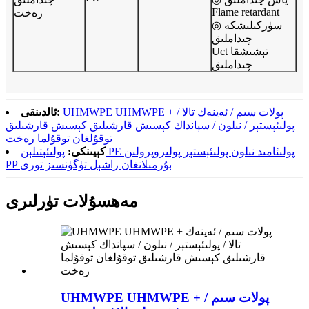
Flame retardant
رەخت
◎ سۈركىلىشكە
چىداملىق
Uct تېشىشقا
چىداملىق
UHMWPE UHMWPE + پولات سىم / ئەينەك تالا /
ئالدىنقى:
پولىئېستېر / نىلون / سپانداك كېسىش قارشىلىق كېسىش قارشىلىق
توقۇلغان توقۇلما رەخت
كېيىنكى:
پولىئېتىلېن PE پولىئامىد نىلون پولىئېستېر پولىروپرولىن
PP بۇرمىلانغان راشېل تۈگۈنسىز تورى
مەھسۇلات تۈرلىرى
UHMWPE UHMWPE + پولات سىم /