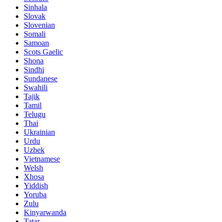
Sinhala
Slovak
Slovenian
Somali
Samoan
Scots Gaelic
Shona
Sindhi
Sundanese
Swahili
Tajik
Tamil
Telugu
Thai
Ukrainian
Urdu
Uzbek
Vietnamese
Welsh
Xhosa
Yiddish
Yoruba
Zulu
Kinyarwanda
Tatar