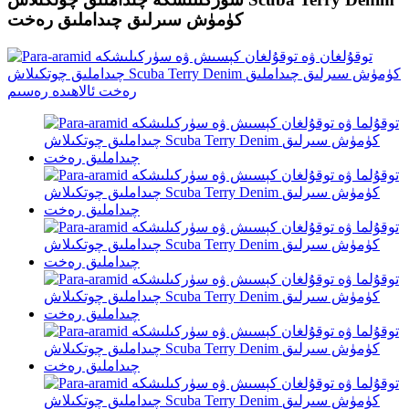
كۈمۈش سىرلىق چىداملىق رەخت