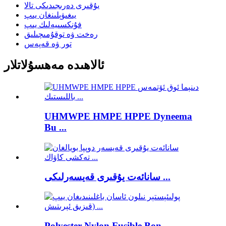
يۇقىرى دەرىجىدىكى تالا
يىغىۋېلىنغان يىپ
فۇنكسىيەلىك يىپ
رەخت ۋە توقۇمىچىلىق
تور ۋە قەپەس
ئالاھىدە مەھسۇلاتلار
UHMWPE HMPE HPPE Dyneema
Bu ...
سانائەت يۇقىرى قەيسەرلىكى ...
Polyester Nylon Fusible Bon ...