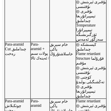
◎ يۇقىرى ئېرىتىش
نۇقتىسى
◎ يۇقىرى
تېمپېراتۇرىغا
چىداملىق
Temperature
تېمپېراتۇرا
ئۆزگىرىشىگە
سەزگۈر ئەمەس
Para-aramid
Para-
◎ كېسىشكە
خام سېرىق
aramid +
Cut چىداملىق
چىداملىق
ياكى
پولات سىم
Flame retardant
رەخت
خاسلاشتۇرۇڭ
/ ئەينەك تالا
Structure قۇرۇلما
مۇقىم
◎ يۇقىرى ئېرىتىش
نۇقتىسى
◎ كۈچنى
تەڭشىگىلى بولىدۇ
◎ يۇقىرى
تېمپېراتۇرىغا
چىداملىق
Para-aramid
Para-
Flame retardant
خام سېرىق
aramid
◎ يۇقىرى ئېرىتىش
چوتكىلاش
ياكى
نۇقتىسى
رەخت
خاسلاشتۇرۇڭ