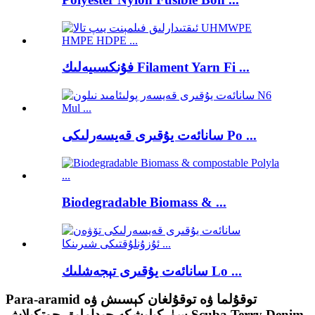
فۇنكسىيەلىك Filament Yarn Fi ...
سانائەت يۇقىرى قەيسەرلىكى Po ...
Biodegradable Biomass & ...
سانائەت يۇقىرى تېجەشلىك Lo ...
Para-aramid توقۇلما ۋە توقۇلغان كېسىش ۋە
سۈركىلىشكە چىداملىق چوتكىلاش Scuba Terry Denim