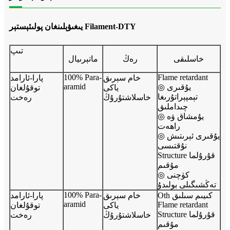
يىغىۋېلىنغان پولىئېستېر Filament-DTY
تىپ
خاسلىقى
رەڭ
ماتېرىيال
100% Para-
Flame retardant
خام سېرىق
پارا-ئارامد
aramid
◎ يۇقىرى
ياكى
توقۇلغان
تېمپېراتۇرىغا
خاسلاشتۇرۇڭ
رەخت
چىداملىق
◎ يۇمشاق ۋە
راھەت
◎ يۇقىرى ئېرىتىش
نۇقتىسى
Structure قۇرۇلما
مۇقىم
◎ كۈچنى
تەڭشىگىلى بولىدۇ
100% Para-
Oth كىيىم سىلىق
خام سېرىق
پارا-ئارامد
aramid
Flame retardant
ياكى
توقۇلغان
Structure قۇرۇلما
خاسلاشتۇرۇڭ
رەخت
مۇقىم