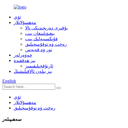
ئۆي
مەھسۇلاتلار
يۇقىرى دەرىجىدىكى تالا
يىغىۋېلىنغان يىپ
فۇنكسىيەلىك يىپ
رەخت ۋە توقۇمىچىلىق
تور ۋە قەپەس
خەۋەرلەر
بىز ھەققىدە
ئارتۇقچىلىقىمىز
بىز بىلەن ئالاقىلىشىڭ
English
ئۆي
مەھسۇلاتلار
رەخت ۋە توقۇمىچىلىق
سەھىپىلەر