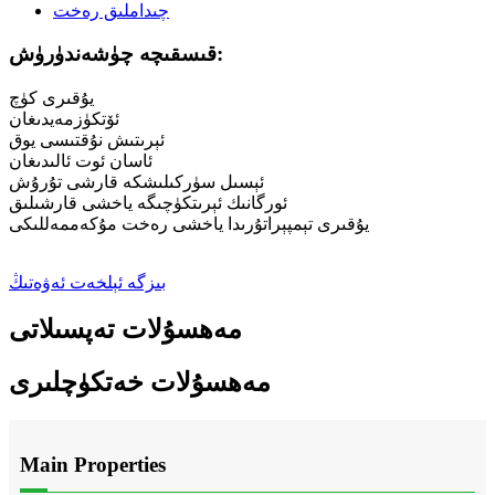
قىسقىچە چۈشەندۈرۈش:
يۇقىرى كۈچ
ئۆتكۈزمەيدىغان
ئېرىتىش نۇقتىسى يوق
ئاسان ئوت ئالىدىغان
ئېسىل سۈركىلىشكە قارشى تۇرۇش
ئورگانىك ئېرىتكۈچىگە ياخشى قارشىلىق
يۇقىرى تېمپېراتۇرىدا ياخشى رەخت مۇكەممەللىكى
بىزگە ئېلخەت ئەۋەتىڭ
مەھسۇلات تەپسىلاتى
مەھسۇلات خەتكۈچلىرى
Main Properties