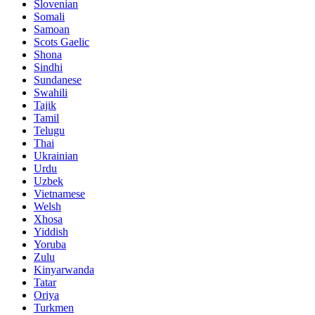
Slovenian
Somali
Samoan
Scots Gaelic
Shona
Sindhi
Sundanese
Swahili
Tajik
Tamil
Telugu
Thai
Ukrainian
Urdu
Uzbek
Vietnamese
Welsh
Xhosa
Yiddish
Yoruba
Zulu
Kinyarwanda
Tatar
Oriya
Turkmen