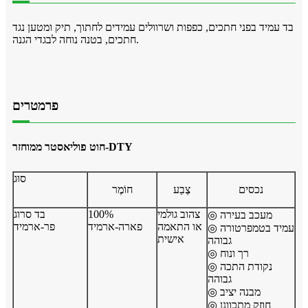
בד עמיד בפני חתכים, כפפות ושרוולים עמידים לחתוך, תיק ומטען נגד
חתכים, בטנה נוחה לבגדי הגנה.
פרמטרים
חוט פוליאסטר ממוחזר-DTY
סוּג
נכסים
צֶבַע
חוֹמֶר
צהוב גולמי
100%
בד סרוג
◎ מעכב בעירה
או התאמה
פארה-ארמיד
פר-ארמיד
◎ עמיד בטמפרטורה
אישית
גבוהה
◎ רך ונוח
◎ נקודת התכה
גבוהה
◎ מבנה יציב
◎ חוזק מתכוונן