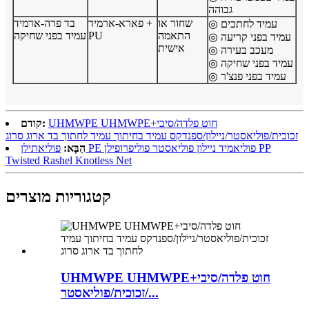
גבוהה
שחור או
פארא-ארמיד +
בד פרה-ארמיד
◎ עמיד לחתכים
התאמה
PU
עמיד בפני שחיקה
◎ עמיד בפני קריעה
אישית
◎ מעכב בעירה
◎ עמיד בפני שחיקה
◎ עמיד בפני פנצ'ר
UHMWPE UHMWPE+חוט פלדה/סיבי
קודם:
זכוכית/פוליאסטר/ניילון/ספנדקס עמיד בחיתוך עמיד לחתוך בד ארוג סרוג
הַבָּא:
פוליאתילן PE פוליאמיד ניילון פוליאסטר פוליפרופילן PP
Twisted Rashel Knotless Net
קטגוריות מוצרים
UHMWPE UHMWPE+חוט פלדה/סיבי
זכוכית/פוליאסטר/...