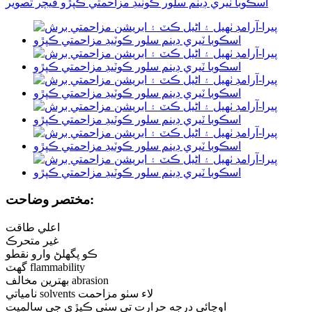
مختصر وضاحت:
اعلي طاقت
غير متحرڪ
ڪو پگھلڻ وارو نقطو
گھٽ flammability
بهترين مخالف abrasion
نامياتي solvents لاء سٺو مزاحمت
اوچائي درجه حرارت تي سٺي ڪپڙي جي سالميت