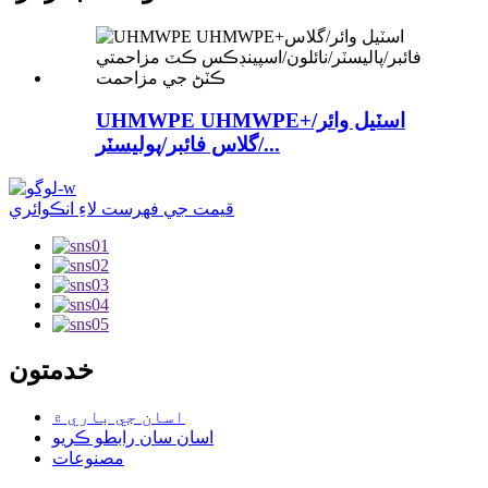
UHMWPE UHMWPE+اسٽيل وائر/
گلاس فائبر/پوليسٽر/...
قيمت جي فهرست لاءِ انڪوائري
خدمتون
اسان جي باري ۾
اسان سان رابطو ڪريو
مصنوعات