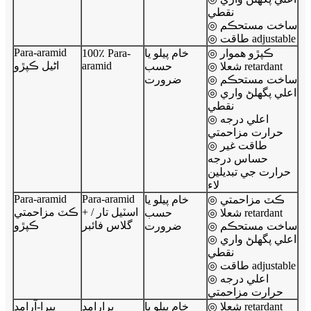
نقطي
◎ ساخت مستحڪم
◎ طاقت adjustable
Para-aramid
◎ ڪپڙو هموار
خام پيلو يا
100٪ Para-
aramid
اڻيل ڪپڙو
◎ شعلا retardant
حسب
◎ ساخت مستحڪم
ضرورت
◎ اعلي پگھلڻ واري
نقطي
◎ اعلي درجه
حرارت مزاحمتي
◎ طاقت غير
حساس درجه
حرارت جي تبديلين
لاء
Para-aramid
Para-aramid
◎ ڪٽ مزاحمتي
خام پيلو يا
+ اسٽيل تار /
ڪٽ مزاحمتي
◎ شعلا retardant
حسب
گلاس فائبر
ڪپڙو
◎ ساخت مستحڪم
ضرورت
◎ اعلي پگھلڻ واري
نقطي
◎ طاقت adjustable
◎ اعلي درجه
حرارت مزاحمتي
◎ شعلا retardant
خام پيلو يا
پرارامڊ
پيرا-آرامڊ