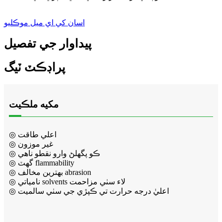
اسان کي اي ميل موڪليو
پيداوار جي تفصيل
پراڊڪٽ ٽيگ
مکيه ملڪيت
◎ اعلي طاقت
◎ غير موزون
◎ ڪو پگھلڻ وارو نقطو ناهي
◎ گھٽ flammability
◎ بهترين مخالف abrasion
◎ نامياتي solvents لاء سٺي مزاحمت
◎ اعليٰ درجه حرارت تي ڪپڙي جي سٺي سالميت