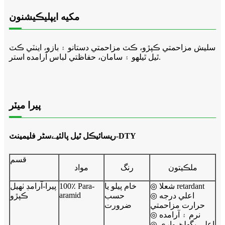
مکيه ايپليڪيشنون
سليش مزاحمتي ڪپڙو، ڪٽ مزاحمتي دستانو ۽ بازو، اينٽي ڪٽ
ٿيل ٿيلهو ۽ سامان، حفاظتي لباس آرامده استر.
پيرا ميٽر
ريسائيڪل ٿيل پالئیےسٹر فليمينٽ-DTY
قسم
ملڪيتون
رنگ
مواد
◎ شعلا retardant
خام پيلو يا
100٪ Para-
پيرا-آرامڊ ٺهيل
aramid
◎ اعلي درجه
حسب
ڪپڙو
حرارت مزاحمتي
ضرورت
◎ نرم ۽ آرامده
◎ اعلي پگھلڻ واري