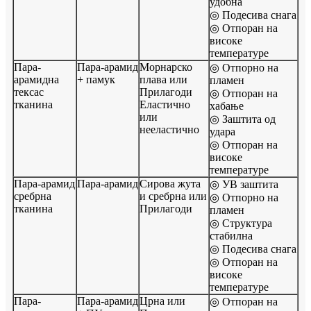
удобна
◎ Подесива снага
◎ Отпоран на
високе
температуре
Пара-
Пара-арамид
Морнарско
◎ Отпорно на
арамидна
+ памук
плава или
пламен
тексас
Прилагоди
◎ Отпоран на
тканина
Еластично
хабање
или
◎ Заштита од
нееластично
удара
◎ Отпоран на
високе
температуре
Пара-арамид
Пара-арамид
Сирова жута
◎ УВ заштита
сребрна
и сребрна или
◎ Отпорно на
тканина
Прилагоди
пламен
◎ Структура
стабилна
◎ Подесива снага
◎ Отпоран на
високе
температуре
Пара-
Пара-арамид
Црна или
◎ Отпоран на