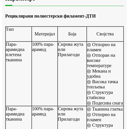
Рециклирани полиестерски филамент-ДТИ
Тип
Материјал
Боја
Својства
Пара-
100% пара-
Сирова жута
◎ Отпорно на
арамидна
арамид
или
пламен
плетена
Прилагоди
◎ Отпоран на
тканина
високе
температуре
◎ Мекана и
удобна
◎ Висока тачка
топљења
◎ Структура
стабилна
◎ Подесива снага
Пара-
100% пара-
Сирова жута
◎ Тканина глатка
арамидна
арамид
или
◎ Отпорно на
тканина
Прилагоди
пламен
◎ Структура