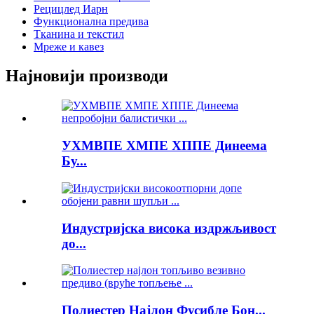
Рецицлед Иарн
Функционална предива
Тканина и текстил
Мреже и кавез
Најновији производи
УХМВПЕ ХМПЕ ХППЕ Динеема
Бу...
Индустријска висока издржљивост
до...
Полиестер Најлон Фусибле Бон...