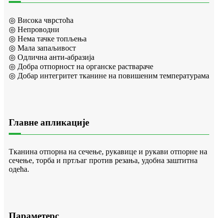
◎ Висока чврстоћа
◎ Непроводни
◎ Нема тачке топљења
◎ Мала запаљивост
◎ Одлична анти-абразија
◎ Добра отпорност на органске раствараче
◎ Добар интегритет тканине на повишеним температурама
Главне апликације
Тканина отпорна на сечење, рукавице и рукави отпорне на
сечење, торба и пртљаг против резања, удобна заштитна
одећа.
Параметерс