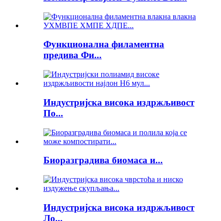
Функционална филаментна
предива Фи...
Индустријска висока издржљивост
По...
Биоразградива биомаса и...
Индустријска висока издржљивост
Ло...