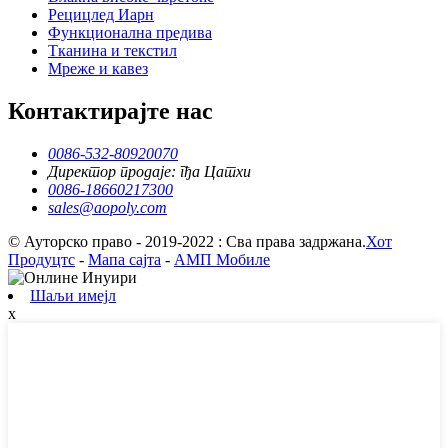
Рецицлед Иарн
Функционална предива
Тканина и текстил
Мреже и кавез
Контактирајте нас
0086-532-80920070
Директор продаје: гђа Цатхи
0086-18660217300
sales@aopoly.com
© Ауторско право - 2019-2022 : Сва права задржана.
Хот
Продуцтс
-
Мапа сајта
-
АМП Мобиле
Шаљи имејл
x