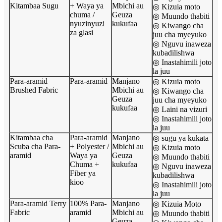
Kitambaa Sugu
+ Waya ya
Mbichi au
◎ Kizuia moto
chuma /
Geuza
◎ Muundo thabiti
nyuzinyuzi
kukufaa
◎ Kiwango cha
za glasi
juu cha myeyuko
◎ Nguvu inaweza
kubadilishwa
◎ Inastahimili joto
la juu
Para-aramid
Para-aramid
Manjano
◎ Kizuia moto
Brushed Fabric
Mbichi au
◎ Kiwango cha
Geuza
juu cha myeyuko
kukufaa
◎ Laini na vizuri
◎ Inastahimili joto
la juu
Kitambaa cha
Para-aramid
Manjano
◎ sugu ya kukata
Scuba cha Para-
+ Polyester /
Mbichi au
◎ Kizuia moto
aramid
Waya ya
Geuza
◎ Muundo thabiti
Chuma +
kukufaa
◎ Nguvu inaweza
Fiber ya
kubadilishwa
kioo
◎ Inastahimili joto
la juu
Para-aramid Terry
100% Para-
Manjano
◎ Kizuia Moto
Fabric
aramid
Mbichi au
◎ Muundo thabiti
Geuza