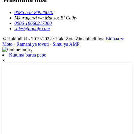
0086-532-80920070
Mkurugenzi wa Mauzo: Bi Cathy
0086-18660217300
sales@aopoly.com
© Hakimiliki - 2019-2022 : Haki Zote Zimehifadhiwa.
Bidhaa za
Moto
-
Ramani ya tovuti
-
Simu ya AMP
Kutuma barua pepe
x