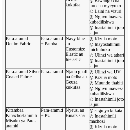
◎ Kiwango cha
kukufaa
juu cha myeyuko
◎ Laini na vizuri
◎ Nguvu inaweza
kubadilishwa
◎ Inastahimili joto
la juu
Para-aramid
Para-aramid
Navy blue
◎ Kizuia moto
Denim Fabric
+ Pamba
au
◎ Inayostahimili
Customize
michubuko
Elastic au
◎ Ulinzi wa athari
Inelastic
◎ Inastahimili joto
la juu
Para-aramid Silver
Para-aramid
Njano ghafi
◎ Ulinzi wa UV
Coated Fabric
na fedha au
◎ Kizuia moto
Geuza
◎ Muundo thabiti
kukufaa
◎ Nguvu inaweza
kubadilishwa
◎ Inastahimili joto
la juu
Kitambaa
Para-aramid
Nyeusi au
◎ sugu ya kukata
Kinachostahimili
+ PU
Binafsisha
◎ Inastahimili
Misuko ya Para-
machozi
aramid
◎ Kizuia moto