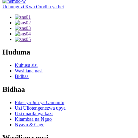
Uchunguzi Kwa Orodha ya bei
Huduma
Kuhusu sisi
Wasiliana nasi
Bidhaa
Bidhaa
Fiber ya Juu ya Uaminifu
Uzi Uliotengenezwa upya
Uzi unaofanya kazi
Kitambaa na Nguo
Nyavu & Cage
Wasiliana nasi