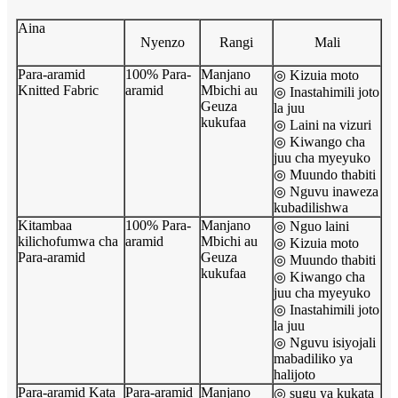
Aina
Nyenzo
Rangi
Mali
Para-aramid
100% Para-
Manjano
◎ Kizuia moto
Knitted Fabric
aramid
Mbichi au
◎ Inastahimili joto
Geuza
la juu
kukufaa
◎ Laini na vizuri
◎ Kiwango cha
juu cha myeyuko
◎ Muundo thabiti
◎ Nguvu inaweza
kubadilishwa
Kitambaa
100% Para-
Manjano
◎ Nguo laini
kilichofumwa cha
aramid
Mbichi au
◎ Kizuia moto
Para-aramid
Geuza
◎ Muundo thabiti
kukufaa
◎ Kiwango cha
juu cha myeyuko
◎ Inastahimili joto
la juu
◎ Nguvu isiyojali
mabadiliko ya
halijoto
Para-aramid Kata
Para-aramid
Manjano
◎ sugu ya kukata