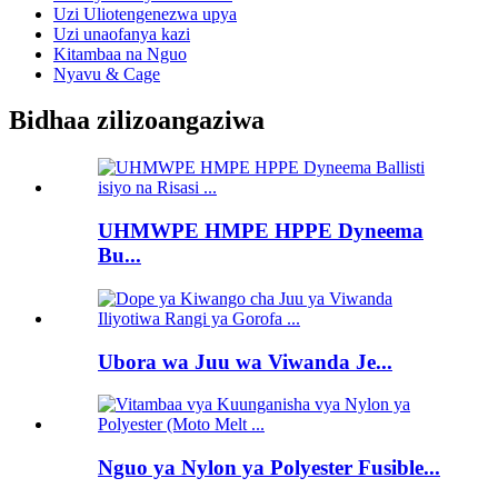
Uzi Uliotengenezwa upya
Uzi unaofanya kazi
Kitambaa na Nguo
Nyavu & Cage
Bidhaa zilizoangaziwa
UHMWPE HMPE HPPE Dyneema
Bu...
Ubora wa Juu wa Viwanda Je...
Nguo ya Nylon ya Polyester Fusible...