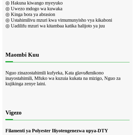
◎ Hakuna kiwango myeyuko
◎ Uwezo mdogo wa kuwaka
◎ Kinga bora ya abrasion
◎ Ustahimilivu mzuri kwa vimumunyisho vya kikaboni
◎ Uadilifu mzuri wa kitambaa katika halijoto ya juu
Maombi Kuu
Nguo zinazostahimili kufyeka, Kata glavu&mikono
inayostahimili, Mfuko wa kuzuia kukata na mizigo, Nguo za
kujikinga zenye laini.
Vigezo
Filamenti ya Polyester Iliyotengenezwa upya-DTY