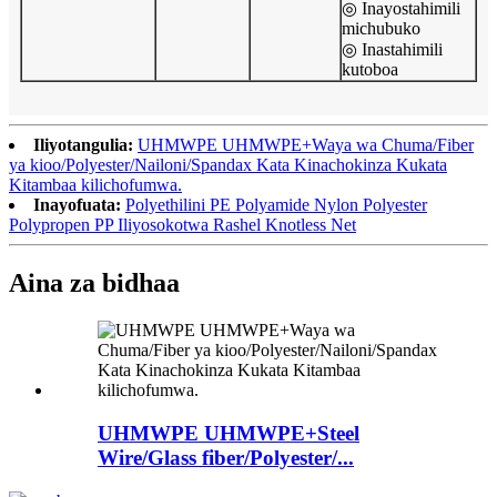
◎ Inayostahimili
michubuko
◎ Inastahimili
kutoboa
Iliyotangulia:
UHMWPE UHMWPE+Waya wa Chuma/Fiber
ya kioo/Polyester/Nailoni/Spandax Kata Kinachokinza Kukata
Kitambaa kilichofumwa.
Inayofuata:
Polyethilini PE Polyamide Nylon Polyester
Polypropen PP Iliyosokotwa Rashel Knotless Net
Aina za bidhaa
UHMWPE UHMWPE+Steel
Wire/Glass fiber/Polyester/...