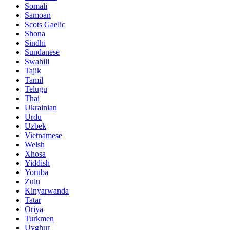
Somali
Samoan
Scots Gaelic
Shona
Sindhi
Sundanese
Swahili
Tajik
Tamil
Telugu
Thai
Ukrainian
Urdu
Uzbek
Vietnamese
Welsh
Xhosa
Yiddish
Yoruba
Zulu
Kinyarwanda
Tatar
Oriya
Turkmen
Uyghur